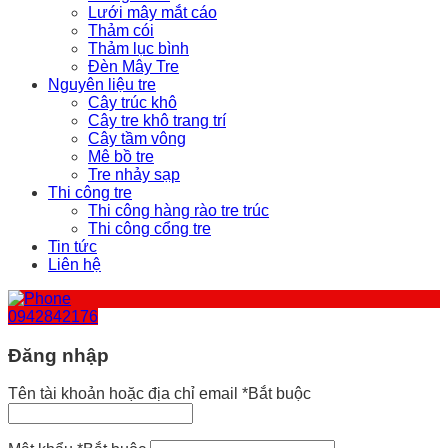
Lưới mây mắt cáo
Thảm cói
Thảm lục bình
Đèn Mây Tre
Nguyên liệu tre
Cây trúc khô
Cây tre khô trang trí
Cây tầm vông
Mê bồ tre
Tre nhảy sạp
Thi công tre
Thi công hàng rào tre trúc
Thi công cổng tre
Tin tức
Liên hệ
0942842176
Đăng nhập
Tên tài khoản hoặc địa chỉ email
*
Bắt buộc