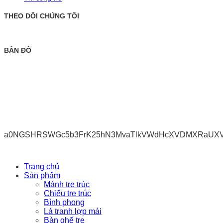
THEO DÕI CHÚNG TÔI
BẢN ĐỒ
a0NGSHRSWGc5b3FrK25hN3MvaTlkVWdHcXVDMXRaUX
Trang chủ
Sản phẩm
Mành tre trúc
Chiếu tre trúc
Bình phong
Lá tranh lợp mái
Bàn ghế tre