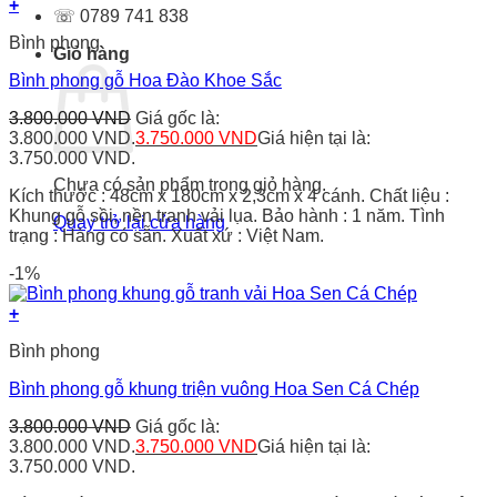
+
☏ 0789 741 838
Bình phong
Giỏ hàng
Bình phong gỗ Hoa Đào Khoe Sắc
3.800.000
VND
Giá gốc là:
3.800.000 VND.
3.750.000
VND
Giá hiện tại là:
3.750.000 VND.
Chưa có sản phẩm trong giỏ hàng.
Kích thước : 48cm x 180cm x 2,3cm x 4 cánh. Chất liệu :
Khung gỗ sồi, nền tranh vải lụa. Bảo hành : 1 năm. Tình
Quay trở lại cửa hàng
trạng : Hàng có sẵn. Xuất xứ : Việt Nam.
-1%
+
Bình phong
Bình phong gỗ khung triện vuông Hoa Sen Cá Chép
3.800.000
VND
Giá gốc là:
3.800.000 VND.
3.750.000
VND
Giá hiện tại là:
3.750.000 VND.