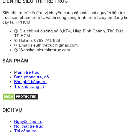
LIÊN HỆ SIÊU THỊ TRE TRÚC
Siêu thị tre trúc là đơn vị chuyên cung cấp các loại nguyên liệu tre
trúc, sản phẩm tre trúc và thi công công trình tre trúc uy tín đáng tin
cậy tại TPHCM.
⦿ Địa chỉ: 44 đường số 8,KP4, Hiệp Bình Chánh, Thủ Đức,
TP HCM
✆ Hotline: 0789 741 838
✉ Email:sieuthitretruc@gmail.com
⦿ Website: sieuthitretruc.com
SẢN PHẨM
M
ành tre trúc
Bình phong tre, gỗ
Bàn ghế bằng tre
Tre khô trang trí
DỊCH VỤ
Nguyên liệu tre
Nội thất tre trúc
Thi công tre