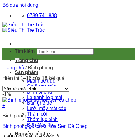
Bỏ qua nội dung
0789 741 838
Tìm kiếm:
Trang chủ
Trang chủ
/
Bình phong
Sản phẩm
Hiển thị 1–16 của 18 kết quả
Mành tre trúc
Chiếu tre trúc
Bình phong
-1%
Lá tranh lợp mái
Bàn ghế tre
+
Lưới mây mắt cáo
Thảm cói
Bình phong
Thảm lục bình
Đèn Mây Tre
Bình phong gỗ cảnh Hoa Sen Cá Chép
Nguyên liệu tre
3.800.000
VND
Giá gốc là: