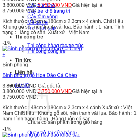
3.800.000 VND.
3.750.000
VND
Giá hiện tại là:
Cây trúc khô
3.750.000 VND.
Cây tre khô trang trí
Cây tầm vông
Kích thước : 50cm x 180cm x 2,3cm x 4 cánh. Chất liệu :
Mê bồ tre
Khung gỗ sồi, nền tranh vải lụa. Bảo hành : 1 năm. Tình
Tre nhảy sạp
trạng : Hàng có sẵn. Xuất xứ : Việt Nam.
Thi công tre
-1%
Thi công hàng rào tre trúc
Thi công cổng tre
+
Tin tức
Bình phong
Liên hệ
Bình phong gỗ Hoa Đào Cá Chép
0
VND
3.800.000
VND
Giá gốc là:
3.800.000 VND.
3.750.000
VND
Giá hiện tại là:
3.750.000 VND.
Kích thước : 48cm x 180cm x 2,3cm x 4 cánh Xuất xứ : Việt
Nam Chất liệu : Khung gỗ sồi, nền tranh vải lụa. Bảo hành : 1
năm Tình trạng hàng : Hàng luôn có sẵn
Chưa có sản phẩm trong giỏ hàng.
-1%
Quay trở lại cửa hàng