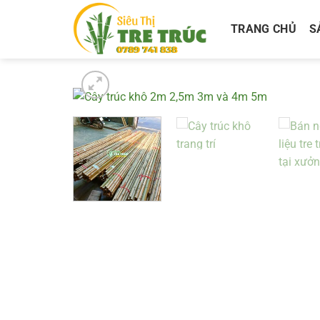
Bỏ
qua
TRANG CHỦ
S
nội
dung