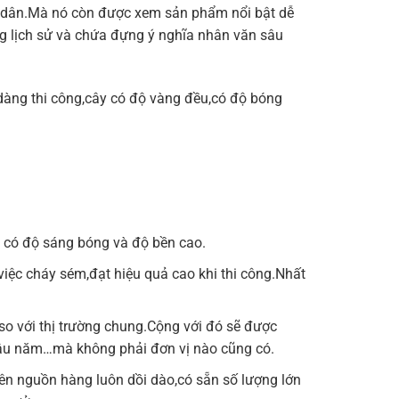
i dân.Mà nó còn được xem sản phẩm nổi bật dễ
ong lịch sử và chứa đựng ý nghĩa nhân văn sâu
ễ dàng thi công,cây có độ vàng đều,có độ bóng
y có độ sáng bóng và độ bền cao.
iệc cháy sém,đạt hiệu quả cao khi thi công.Nhất
 so với thị trường chung.Cộng với đó sẽ được
 lâu năm…mà không phải đơn vị nào cũng có.
.Nên nguồn hàng luôn dồi dào,có sẵn số lượng lớn