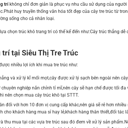
g trí
không chỉ đơn giản là phục vụ nhu cầu sử dụng của ngườ
ác.Phát huy truyền thống văn hóa tốt đẹp của cây tre trúc từ tr
ờng sống cho cả nhân loại.
 lựa chọn trúc khô trang trí có thể kể đến như:Cây trúc thẳng d
trí tại Siêu Thị Tre Trúc
ược nhiều lợi ích khi mua tre trúc như:
hẳng và xử lý kĩ mối mọt,cây được xử lý sạch bên ngoài nên câ
chuyên nghiệp nắn chỉnh tỉ mĩ,nên cây sẽ hạn chế được tối đa v
hì nên chọn mua cây trúc khô tại STTT.
ân đối với hơn 10 đơn vị cung cấp khác,nên giá sẽ rẻ hơn nhiều
h cho khách hàng mua sỉ hay lẻ,khách hàng thân thiết,đối tác
ác và thu mua tại các vựa tre trúc sau đó đem về xử lý sản phẩm