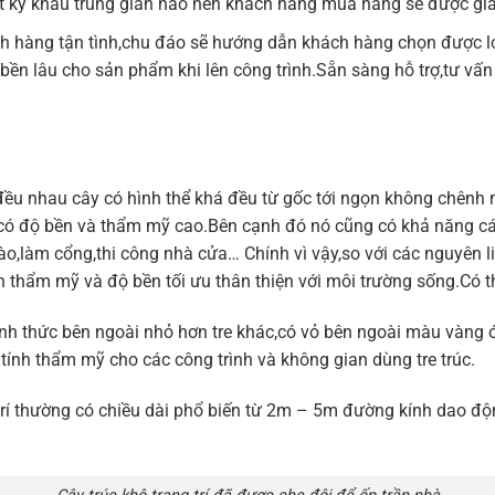
t kỳ khâu trung gian nào nên khách hàng mua hàng sẽ được gi
h hàng tận tình,chu đáo sẽ hướng dẫn khách hàng chọn được l
h bền lâu cho sản phẩm khi lên công trình.Sẵn sàng hỗ trợ,tư v
 đều nhau cây có hình thể khá đều từ gốc tới ngọn không chênh
có độ bền và thẩm mỹ cao.Bên cạnh đó nó cũng có khả năng cách
o,làm cổng,thi công nhà cửa… Chính vì vậy,so với các nguyên li
ính thẩm mỹ và độ bền tối ưu thân thiện với môi trường sống.Có 
hình thức bên ngoài nhỏ hơn tre khác,có vỏ bên ngoài màu vàng
tính thẩm mỹ cho các công trình và không gian dùng tre trúc.
trí thường có chiều dài phổ biến từ 2m – 5m đường kính dao độ