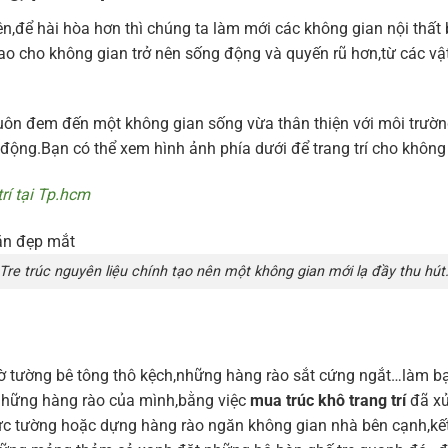
ên,để hài hòa hơn thì chúng ta làm mới các không gian nội thất
ao cho không gian trở nên sống động và quyến rũ hơn,từ các vật l
 luôn đem đến một không gian sống vừa thân thiện với môi trườ
động.Bạn có thể xem hình ảnh phía dưới để trang trí cho không
trí tại Tp.hcm
Tre trúc nguyên liệu chính tạo nên một không gian mới lạ đầy thu hút
tường bê tông thô kệch,những hàng rào sắt cứng ngắt…làm bạ
 những hàng rào của mình,bằng việc
mua trúc khô trang trí
đã xử
 bức tường hoặc dựng hàng rào ngăn không gian nhà bên cạnh,