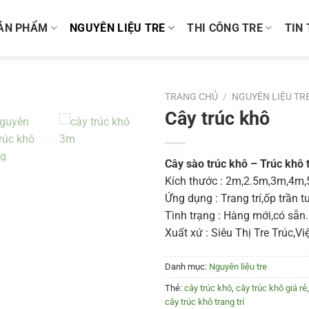
ẢN PHẨM
NGUYÊN LIỆU TRE
THI CÔNG TRE
TIN
TRANG CHỦ
/
NGUYÊN LIỆU TR
Cây trúc khô
Cây sào trúc khô – Trúc khô t
Kích thước : 2m,2.5m,3m,4m
Ứng dụng : Trang trí,ốp trần 
Tình trạng : Hàng mới,có sẵn.
Xuất xứ : Siêu Thị Tre Trúc,V
Danh mục:
Nguyên liệu tre
Thẻ:
cây trúc khô
,
cây trúc khô giá rẻ
cây trúc khô trang trí