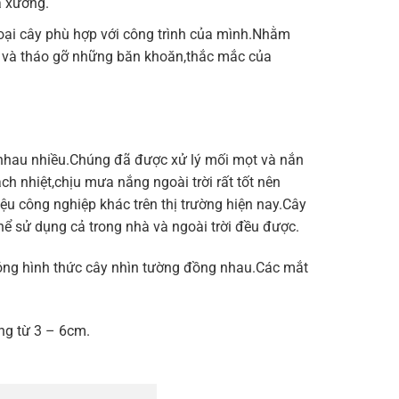
á xưởng.
oại cây phù hợp với công trình của mình.Nhằm
ấn và tháo gỡ những băn khoăn,thắc mắc của
 nhau nhiều.Chúng đã được xử lý mối mọt và nắn
 nhiệt,chịu mưa nắng ngoài trời rất tốt nên
ệu công nghiệp khác trên thị trường hiện nay.Cây
thể sử dụng cả trong nhà và ngoài trời đều được.
 óng hình thức cây nhìn tường đồng nhau.Các mắt
ng từ 3 – 6cm.