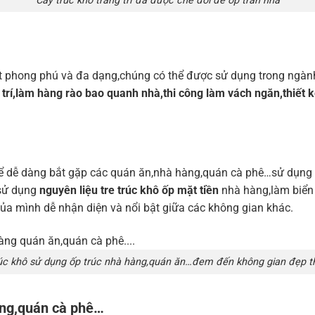
Cây trúc khô trang trí đã được che đôi để ốp trần nhà
rất phong phú và đa dạng,chúng có thể được sử dụng trong ngành 
g trí,làm hàng rào bao quanh nhà,thi công làm vách ngăn,thiế
 dễ dàng bắt gặp các quán ăn,nhà hàng,quán cà phê…sử dụng c
 sử dụng
nguyên liệu tre trúc khô ốp mặt tiền
nhà hàng,làm biển 
của mình dễ nhận diện và nổi bật giữa các không gian khác.
rúc khô sử dụng ốp trúc nhà hàng,quán ăn…đem đến không gian đẹp th
hàng,quán cà phê…