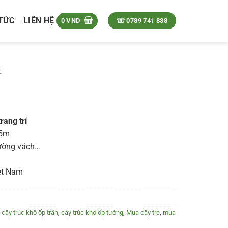
 TỨC
LIÊN HỆ
0
VND
☏ 0789 741 838
E
rang trí
,5m
tường vách…
iệt Nam
,
cây trúc khô ốp trần
,
cây trúc khô ốp tường
,
Mua cây tre
,
mua