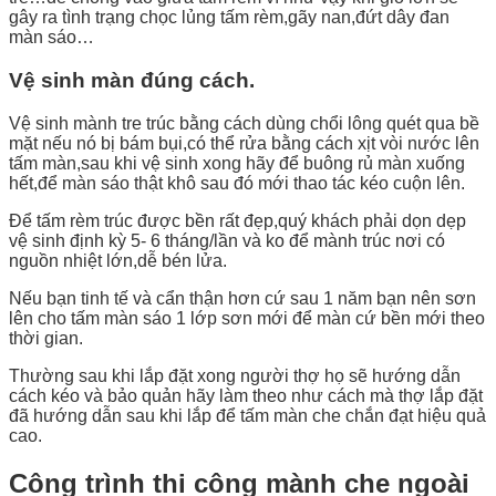
gây ra tình trạng chọc lủng tấm rèm,gãy nan,đứt dây đan
màn sáo…
Vệ sinh màn đúng cách.
Vệ sinh mành tre trúc bằng cách dùng chổi lông quét qua bề
mặt nếu nó bị bám bụi,có thể rửa bằng cách xịt vòi nước lên
tấm màn,sau khi vệ sinh xong hãy để buông rủ màn xuống
hết,để màn sáo thật khô sau đó mới thao tác kéo cuộn lên.
Để tấm rèm trúc được bền rất đẹp,quý khách phải dọn dẹp
vệ sinh định kỳ 5- 6 tháng/lần và ko để mành trúc nơi có
nguồn nhiệt lớn,dễ bén lửa.
Nếu bạn tinh tế và cẩn thận hơn cứ sau 1 năm bạn nên sơn
lên cho tấm màn sáo 1 lớp sơn mới để màn cứ bền mới theo
thời gian.
Thường sau khi lắp đặt xong người thợ họ sẽ hướng dẫn
cách kéo và bảo quản hãy làm theo như cách mà thợ lắp đặt
đã hướng dẫn sau khi lắp để tấm màn che chắn đạt hiệu quả
cao.
Công trình thi công mành che ngoài