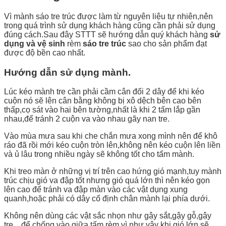
Vì mành sáo tre trúc được làm từ nguyên liệu tự nhiên,nên
trong quá trình sử dụng khách hàng cũng cần phải sử dụng
đúng cách.Sau đây STTT sẽ hướng dẫn quý khách hàng
sử
dụng và vệ sinh
rèm
sáo tre trúc
sao cho sản phẩm đạt
được độ bền cao nhất.
Hướng dẫn sử dụng mành.
Lúc kéo mành tre cần phải cầm cân đối 2 dây để khi kéo
cuộn nó sẽ lên cân bằng không bị xô dệch bên cao bên
thấp,cọ sát vào hai bên tường,nhất là khi 2 tấm lắp gần
nhau,để tránh 2 cuộn va vào nhau gãy nan tre.
Vào mùa mưa sau khi che chắn mưa xong mình nên để khô
ráo đã rồi mới kéo cuộn tròn lên,không nên kéo cuộn lên liền
và ủ lâu trong nhiều ngày sẽ không tốt cho tấm mành.
Khi treo màn ở những vị trí trên cao hứng gió mạnh,tuy mành
trúc chịu gió va đập tốt nhưng gió quá lớn thì nên kéo gọn
lên cao để tránh va đập màn vào các vật dụng xung
quanh,hoặc phải có dây cố định chân mành lại phía dưới.
Không nên dùng các vật sắc nhọn như gậy sắt,gậy gỗ,gậy
tre…để chống vào giữa tấm rèm vì như vậy khi gió lớn sẽ