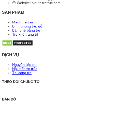
⦿ Website: sieuthitretruc.com
SẢN PHẨM
M
ành tre trúc
Bình phong tre, gỗ
Bàn ghế bằng tre
Tre khô trang trí
DỊCH VỤ
Nguyên liệu tre
Nội thất tre trúc
Thi công tre
THEO DÕI CHÚNG TÔI
BẢN ĐỒ