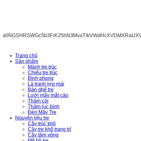
a0NGSHRSWGc5b3FrK25hN3MvaTlkVWdHcXVDMXRaUX
Trang chủ
Sản phẩm
Mành tre trúc
Chiếu tre trúc
Bình phong
Lá tranh lợp mái
Bàn ghế tre
Lưới mây mắt cáo
Thảm cói
Thảm lục bình
Đèn Mây Tre
Nguyên liệu tre
Cây trúc khô
Cây tre khô trang trí
Cây tầm vông
Mê bồ tre