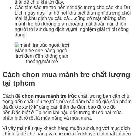
thái,dễ chịu khi tới đây.
Các tấm sáo tre tạo nên nét đặc trưng cho các khu Du
Lịch ngày nay.Tại hồ hết khu biệt thư nghĩ dương,chòi
mái lá,khu dịch vụ câu cá….cũng có mặt những tấm
mành tre bởi không gian thoáng mát,thoải mái,khiến
người tới sử dụng dịch vụ,trải nghiệm giải trí rất công
dụng.
Mành tre che nắng ngoài
trời đem đến không gian
thoáng,mát mẻ
Cách chọn mua mành tre chất lượng
tại tphcm
Cách để
chọn mua mành tre trúc
chất lượng bạn cần chú
trọng đến chất liệu tre,trúc,nứa có đảm bảo độ già,sản phẩm
đã được xử lý kĩ càng,cẩn thận để đảm bảo được độ
bền.Đặc biệt ở Tp.hcm khí hậu đặc trưng thì có hai mùa
phân biệt rõ rệt là mùa nắng và mùa mưa.
Vì vậy mà nếu quý khách hàng muốn sử dụng với mục đích
chính là để che nắng và che mưa,lời khuyên tốt nhất thì nên