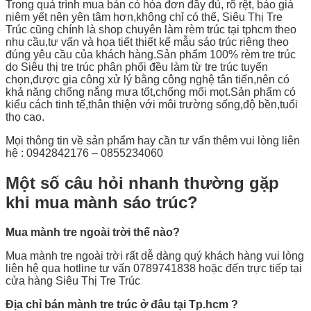
Trong quá trình mua bán có hóa đơn đầy đủ, rõ rệt, báo giá
niêm yết nên yên tâm hơn,không chỉ có thế, Siêu Thị Tre
Trúc cũng chính là shop chuyên làm rèm trúc tại tphcm theo
nhu cầu,tư vấn và họa tiết thiết kế mẫu sáo trúc riêng theo
đúng yêu cầu của khách hàng.Sản phẩm 100% rèm tre trúc
do Siêu thị tre trúc phân phối đều làm từ tre trúc tuyển
chọn,được gia công xử lý bằng công nghệ tân tiến,nên có
khả năng chống nắng mưa tốt,chống mối mọt.Sản phẩm có
kiểu cách tinh tế,thân thiện với môi trường sống,độ bền,tuổi
thọ cao.
Mọi thông tin về sản phẩm hay cần tư vấn thêm vui lòng liên
hệ : 0942842176 – 0855234060
Một số câu hỏi nhanh thường gặp
khi mua mành sáo trúc?
Mua mành tre ngoài trời thế nào?
Mua mành tre ngoài trời rất dễ dàng quý khách hàng vui lòng
liên hệ qua hotline tư vấn 0789741838 hoặc đến trực tiếp tại
cửa hàng Siêu Thị Tre Trúc
Địa chỉ bán mành tre trúc ở đâu tại Tp.hcm ?