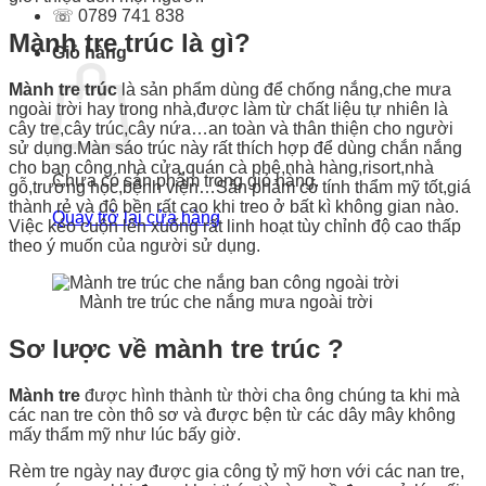
☏ 0789 741 838
Mành tre trúc là gì?
Giỏ hàng
Mành tre trúc
là sản phẩm dùng để chống nắng,che mưa
ngoài trời hay trong nhà,được làm từ chất liệu tự nhiên là
cây tre,cây trúc,cây nứa…an toàn và thân thiện cho người
sử dụng.Màn sáo trúc này rất thích hợp để dùng chắn nắng
cho ban công nhà cửa,quán cà phê,nhà hàng,risort,nhà
Chưa có sản phẩm trong giỏ hàng.
gỗ,trường học,bệnh viện…Sản phảm có tính thẩm mỹ tốt,giá
thành rẻ và độ bền rất cao khi treo ở bất kì không gian nào.
Quay trở lại cửa hàng
Việc kéo cuộn lên xuống rất linh hoạt tùy chỉnh độ cao thấp
theo ý muốn của người sử dụng.
Mành tre trúc che nắng mưa ngoài trời
Sơ lược về mành tre trúc ?
Mành tre
được hình thành từ thời cha ông chúng ta khi mà
các nan tre còn thô sơ và được bện từ các dây mây không
mấy thẩm mỹ như lúc bấy giờ.
Rèm tre ngày nay được gia công tỷ mỹ hơn với các nan tre,