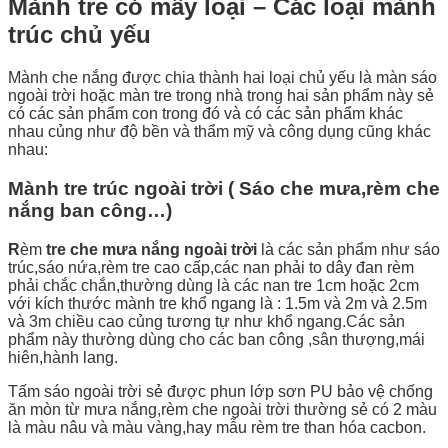
Mành tre có mấy loại – Các loại mành
trúc chủ yếu
Mành che nắng được chia thành hai loại chủ yếu là màn sáo
ngoài trời hoặc màn tre trong nhà trong hai sản phẩm này sẻ
có các sản phẩm con trong đó và có các sản phẩm khác
nhau củng như độ bền và thẩm mỹ và công dụng cũng khác
nhau:
Mành tre trúc ngoài trời ( Sáo che mưa,rèm che
nắng ban công…)
R
èm
tre che mưa nắng ngoài trời
là các sản phẩm như sáo
trúc,sáo nứa,rèm tre cao cấp,các nan phải to dây đan rèm
phải chắc chắn,thường dùng là các nan tre 1cm hoặc 2cm
với kích thước mành tre khổ ngang là : 1.5m và 2m và 2.5m
và 3m chiều cao củng tương tự như khổ ngang.Các sản
phẩm này thường dùng cho các ban công ,sân thượng,mái
hiên,hành lang.
Tấm sáo ngoài trời sẻ được phun lớp sơn PU bảo vệ chống
ăn mòn từ mưa nắng,rèm che ngoài trời thường sẻ có 2 màu
là màu nâu và màu vàng,hay mẫu rèm tre than hóa cacbon.