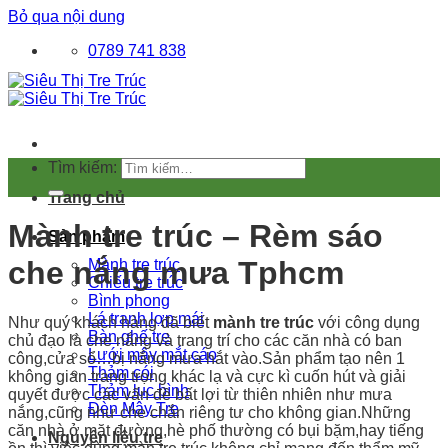
Bỏ qua nội dung
0789 741 838
Tìm kiếm:
Trang chủ
Mành tre trúc – Rèm sáo
Sản phẩm
che nắng mưa Tphcm
Mành tre trúc
Chiếu tre trúc
Bình phong
Lá tranh lợp mái
Như quý khách hàng đã biết
mành tre trúc
với công dụng
Bàn ghế tre
chủ đạo là che nắng và trang trí cho các căn nhà có ban
Lưới mây mắt cáo
công,cửa sổ…bị nắng mưa hắt vào.Sản phẩm tạo nên 1
Thảm cói
không gian trang trọng khác lạ và cực kì cuốn hút và giải
Thảm lục bình
quyết được các vấn đề bất lợi từ thiên nhiên như mưa
Đèn Mây Tre
nắng,cũng như che chắn riêng tư cho không gian.Những
căn nhà ở mặt đường,hè phố thường có bụi bặm,hay tiếng
Nguyên liệu tre