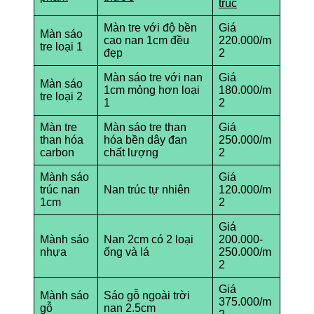
trúc
Màn tre với độ bền
Giá
Màn sáo
cao nan 1cm đều
220.000/m
tre loại 1
đẹp
2
Màn sáo tre với nan
Giá
Màn sáo
1cm mỏng hơn loại
180.000/m
tre loại 2
1
2
Màn tre
Màn sáo tre than
Giá
than hóa
hóa bền dây đan
250.000/m
carbon
chất lượng
2
Mành sáo
Giá
trúc nan
Nan trúc tự nhiên
120.000/m
1cm
2
Giá
Mành sáo
Nan 2cm có 2 loại
200.000-
nhựa
ống và lá
250.000/m
2
Giá
Mành sáo
Sáo gỗ ngoài trời
375.000/m
gỗ
nan 2.5cm