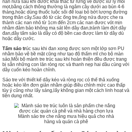
nan nứa sau khi đươc khai thác từ rừng về được xử lý mối
mọt,bằng cách thông thường là ngâm cây dưới ao bùn 4-6
tháng,hoặc dùng thuốc luộc sôi để loại bỏ bớt lượng đường
trong thân cây.Sau đó từ các ống tre,ống nứa được che ra
thành các nan nhỏ từ 1cm đến 2cm các nan đươc vót mịn
nhằm đảm bảo không ma sát lên dây đan,tránh làm đứt dây
đan,dây tấm sáo là dây có độ bền cao được làm từ dây dù
hoặc dây cước.
Tấm sáo tr
úc sau khi đan xong được sơn một lớp sơn PU
nhằm bảo vệ bề mặt cũng như tạo độ thẩm mĩ cho bộ màn
sáo.Mỗi bộ mành tre trúc sau khi hoàn thiện đều được trang
bị sẵn những con lăn ròng rọc và thanh nẹp hai dầu cùng với
dây cuốn kéo hoàn chỉnh.
Sáo tre với thiết kế dây kéo và ròng rọc có thể thả xuống
hoặc kéo lên đơn giản nhằm giúp điều chỉnh mức cao thấp
tùy ý cũng như lấy sáng,lấy không gian một cách linh hoạt và
tiện dụng nhất.
Mành sáo tre che nắng mưa hiệu quả cho nhà
hàng và quán cà phê