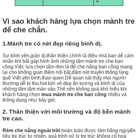
2
Vì sao khách hàng lựa chọn mành tre
để che chắn.
1.Mành tre có nét đẹp riêng bình dị.
Sự bình yên,giản dị,thân thiện chính là điều nhà bạn dễ cảm
nhận khi bắt gặp hình ảnh những tấm mành tre che ban
công.Việc lựa chọn tấm rèm là để che nắng ban công mang
lại cho không gian điểm nổi bật,đậm nét truyền thống làng
quê Việt yên bình,than quen.Dễ quan sát thấy mọi người
thường dễ bị thu hút bởi vẻ đẹp ấn tượng và bình dị của
những tấm tấm màn sáo.Thế nên không quá khó hiểu khi
khách hàng chọn
mua mành tre che ban công
nhiều và
thông dụng như bây giờ.
2. Thân thiện với môi trường và độ bền mành
tre cao.
Rèm che nắng ngoài trời
hoàn toàn được làm bằng nguyên
liệu tre trúc tự nhiên, quá trình xử lý tre trúc không có hoá