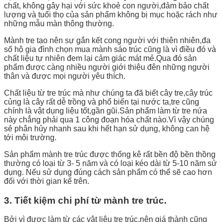
chất, không gây hại với sức khoẻ con người,đảm bảo chất
lượng và tuổi thọ của sản phẩm không bị mục hoặc rách như
những mẫu màn thông thường.
Mành tre tạo nên sự gắn kết cong người với thiên nhiên,đa
số hộ gia đình chọn mua mành sáo trúc cũng là vì điều đó và
chất liệu tự nhiên đem lại cảm giác mát mẻ.Qua đó sản
phẩm được càng nhiều người giới thiệu đên những người
thân và được mọi người yêu thích.
Chất liệu từ tre trúc mà như chúng ta đã biết cây tre,cây trúc
củng là cây rất dễ trồng và phổ biến tại nước ta,tre cũng
chính là vật dụng liệu tốt,gần gũi.Sản phẩm làm từ tre nứa
này chẳng phải qua 1 công đoạn hóa chất nào.Vì vậy chúng
sẻ phân hủy nhanh sau khi hết hạn sử dụng, không can hệ
tới môi trường.
Sản phẩm mành tre trúc được thống kê rất bền độ bền thồng
thường có loại từ 3- 5 năm và có loại kéo dài từ 5-10 năm sử
dụng. Nếu sử dụng đúng cách sản phẩm có thể sẽ cao hơn
đối với thời gian kể trên.
3. Tiết kiệm chi phí từ mành tre trúc.
Bởi vì được làm từ các vật liệu tre trúc,nên giá thành cũng