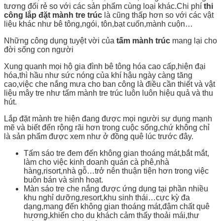
tương đối rẻ so với các sản phẩm cùng loại khác.Chi phí
thi
công lắp đặt mành tre trúc
là cũng thấp hơn so với các vật
liệu khác như bê tông,ngói, tôn,bạt cuốn,mành cuộn…
Những công dụng tuyệt vời của
tấm mành trúc
mang lại cho
đời sống con người
Xung quanh mọi hộ gia đình bê tông hóa cao cấp,hiện đại
hóa,thì hầu như sức nóng của khí hậu ngày càng tăng
cao,việc che nắng mưa cho ban công là điều cần thiết và vật
liệu mây tre như tấm mành tre trúc luôn luôn hiệu quả và thu
hút.
Lắp đặt mành tre hiện đang được mọi người sự dụng mạnh
mẽ và biết đến rộng rãi hơn trong cuộc sống,chứ không chỉ
là sản phẩm được xem như ở đồng quê lúc trước đây.
Tấm sáo tre đem đến không gian thoáng mát,bắt mắt,
làm cho việc kinh doanh quán cà phê,nhà
hàng,risort,nhà gỗ…trở nên thuận tiện hơn trong việc
buôn bán và sinh hoạt.
Màn sáo tre che nắng được ứng dụng tại phần nhiều
khu nghỉ dưỡng,resort,khu sinh thái…cực kỳ đa
dạng,mang đến không gian thoáng mát,đậm chất quê
hương,khiến cho du khách cảm thấy thoải mái,thư