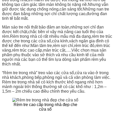
không tạo cảm giác tấm màn không bị nặng nề.Nhưng vẫn
giữ được tác dụng chống nóng,cản sáng tốt.Những nan tre
được đan bằng những sợi chỉ chất lượng cao,đường đan
tinh tế bắt mắt.
Màn sáo tre nội thất bảo đảm an toàn,những sơi chỉ đan
được kết chặt,chắc bền vì vậy mà nâng cao tuổi thọ của
rèm.Rèm trong nhà có rất nhiều mẫu mã đa dạng,rèm tre trúc
được che trong các cửa sổ,cửa kính,vách ngăn gia đình có
thể kể đến như:Màn tăm tre,rèm sợi chỉ,rèm trúc đỏ,rèm trúc
vàng,rèm trúc cao cấp,màn trúc cật,….Việc chọn mua sản
phẩm phụ thuộc vào sở thích và nhu cầu kinh tế của mỗi
người mà các bạn có thể tìm lựa dòng sản phẩm rèm yêu
thích nhất.
“Rèm tre trong nhà” treo vào các cửa sổ,cửa ra vào ở trong
nhà khách,phòng bếp,phòng ngủ và cả văn phòng làm việc.
Rèm tre trong nhà sẻ có kích thước khổ ngang nhỏ hơn
mành ngoài trời thông thường sẽ có các khổ như : 1,2m –
1,5m – 2m chiếu cao điều chỉnh theo yêu cầu.
Rèm tre cao cấp trong nhà đẹp che
cửa sổ