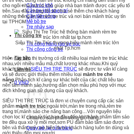
ồn thì việc dùng màn tre trúc không chỉ mang đến thẩm mỹ
Cây trúc khô
cho ngôi nhà,mà nó còn giúp nhà bạn tránh được các yếu tố
Cây tre khô trang trí
trên.Sau đây chúng tôi sẽ chia sẻ thêm cho khách hàng
Cây tầm vông
những thông tin về rèm tre trúc và nơi bán mành trúc uy tín
Mê bồ tre
tại TPHCM
Tre nhảy sạp
Thi công tre
Siêu Thị Tre Trúc thương hiệu mành rèm trúc lớn
Thi công hàng rào tre trúc
nhất Tp.hcm
Thi công cổng tre
Tin tức
Hiện nay trên thị trường có rất nhiều loại mành tre trúc khác
nhau,với nhiều mẫu mã,chất lượng khác nhau.Khi quý
khách tìm tới
SIÊU THỊ TRE TRÚC
sẽ được tư vấn kĩ càng
Liên hệ
và sẽ được giới thiệu thêm nhiều loại
mành tre che
nắng
.Phân tích kĩ càng sự khác biệt của các chất liệu tạo
0
VND
nên tấm mành sáo,hướng dẫn chọn mẫu phù hợp với mục
đích không gian sử dụng của quý khách.
SIÊU THỊ TRE TRÚC là đơn vị chuyên cung cấp các sản
phẩm
mành tre trúc
ngoài trời,màn tre trong nhà,rèm tre
trang trí,mánh sáo che nắng ban công…Với nguyên liệu
chọn lọc kĩ càng từ lúc ban đầu,đến khi thành phẩm tấm sáo
Chưa có sản phẩm trong giỏ hàng.
tre đều qua xử lý mối mọt,sơn PU đảm bảo tấm sáo được
bền và thẩm mỹ cao.Nên được khách hàng luôn tin dùng và
Quay trở lại cửa hàng
giới thiệu đến mọi người.