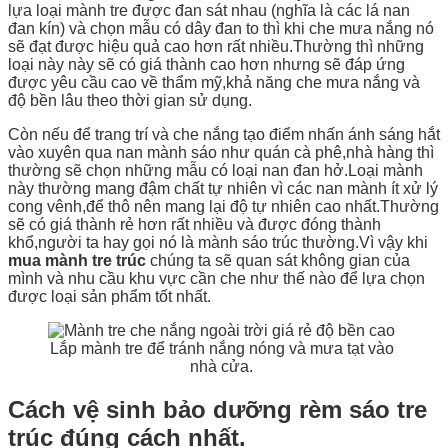
lựa loại mành tre được đan sát nhau (nghĩa là các lá nan
đan kín) và chọn mẫu có dây đan to thì khi che mưa nắng nó
sẽ đạt được hiệu quả cao hơn rất nhiều.Thường thì những
loại này này sẽ có giá thành cao hơn nhưng sẽ đáp ứng
được yêu cầu cao về thẩm mỹ,khả năng che mưa nắng và
độ bền lâu theo thời gian sử dụng.
Còn nếu để trang trí và che nắng tạo điểm nhấn ánh sáng hắt
vào xuyên qua nan mành sáo như quán cà phê,nhà hàng thì
thường sẽ chọn những mẫu có loại nan đan hở.Loại mành
này thường mang đậm chất tự nhiên vì các nan mành ít xử lý
cong vênh,để thô nên mang lại độ tự nhiên cao nhất.Thường
sẽ có giá thành rẻ hơn rất nhiều và được đóng thành
khổ,người ta hay gọi nó là mành sáo trúc thường.Vì vậy khi
mua mành tre trúc
chúng ta sẽ quan sát không gian của
mình và nhu cầu khu vực cần che như thế nào để lựa chọn
được loại sản phẩm tốt nhất.
Lắp mành tre để tránh nắng nóng và mưa tạt vào
nhà cửa.
Cách vệ sinh bảo dưỡng rèm sáo tre
trúc đúng cách nhất.