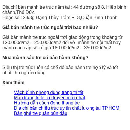
Địa chỉ bán mành tre trúc nằm tại : 44 đường số 8, Hiệp bình
chánh,Thủ Đức
Hoặc số : 23/3g Đặng Thùy Trâm,P13,Quận Bình Thạnh
Giá bán mành tre trúc ngoài trời bao nhiêu?
Giá bán mành tre trúc ngoài trời giao động trong khoảng từ
120.000đ/m2 – 250.000đ/m2 đối với mành tre nội thất hay
mành cao cấp sẽ có giá 180.000đ/m2 – 350.000đ/m2
Mua mành sáo tre có bảo hành không?
Siêu thị tre trúc luôn có chế độ bảo hành tre hợp lý và tốt
nhất cho người dùng.
Xem thêm
Vách bình phong dùng trang trí tết
Mẫu trang trí tết cổ truyền mới nhất
Hướng dẫn cách đóng thang tre
Địa chỉ bán chiếu trúc uy tín chất lượng tại TP.HCM
Bàn ghế tre quán bún đậu