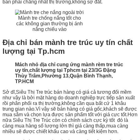
bán phải chăng nhất thị trường,không sợ đắt.
Mành tre chống nắng tốt cho
các không gian thường bị ánh
nắng chiếu vào
Địa chỉ bán mành tre trúc uy tín chất
lượng tại Tp.hcm
Mách nhỏ địa chỉ cung ứng mành rèm tre trúc
uy tín,chất lượng tại Tphcm tại 23/3G Đặng
Thùy Trâm,Phường 13,Quận Bình Thạnh,
TP.HCM
Sở dĩ,Siêu Thị Tre trúc bán hàng có giá cả tương đối mềm
như vậy là bởi mặt hàng do doanh nghiệp trực tiếp sản xuất
rồi phân phối ra thị trường,không cần qua bất cứ 1 khâu
trung gian nào.Vì vậy sẽ bán hàng có giá gốc,khách sẽ được
mua sắm và chọn lựa được sản phẩm tốt với giá cực tốt.Hơn
nữa Siêu Thị Tre Trúc còn có chính sách cực kỳ tốt đó là
càng mua hàng số lượng lớn thì giá càng thấp,mua càng
nhiều sẽ được chiết khấu cao và càng tiết kiệm hơn.