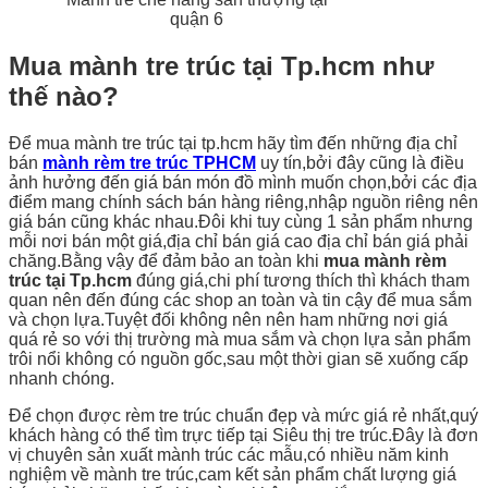
quận 6
Mua mành tre trúc tại Tp.hcm như
thế nào?
Để mua mành tre trúc tại tp.hcm hãy tìm đến những địa chỉ
bán
mành rèm tre trúc TPHCM
uy tín,bởi đây cũng là điều
ảnh hưởng đến giá bán món đồ mình muốn chọn,bởi các địa
điểm mang chính sách bán hàng riêng,nhập nguồn riêng nên
giá bán cũng khác nhau.Đôi khi tuy cùng 1 sản phẩm nhưng
mỗi nơi bán một giá,địa chỉ bán giá cao địa chỉ bán giá phải
chăng.Bằng vậy để đảm bảo an toàn khi
mua mành rèm
trúc tại Tp.hcm
đúng giá,chi phí tương thích thì khách tham
quan nên đến đúng các shop an toàn và tin cậy để mua sắm
và chọn lựa.Tuyệt đối không nên nên ham những nơi giá
quá rẻ so với thị trường mà mua sắm và chọn lựa sản phẩm
trôi nổi không có nguồn gốc,sau một thời gian sẽ xuống cấp
nhanh chóng.
Để chọn được rèm tre trúc chuẩn đẹp và mức giá rẻ nhất,quý
khách hàng có thể tìm trực tiếp tại Siêu thị tre trúc.Đây là đơn
vị chuyên sản xuất mành trúc các mẫu,có nhiều năm kinh
nghiệm về mành tre trúc,cam kết sản phẩm chất lượng giá