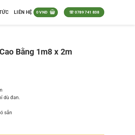
 TỨC
LIÊN HỆ
0
VND
☏ 0789 741 838
h Cao Bằng 1m8 x 2m
am
chỉ dù đan.
có sẵn
 2m số lượng