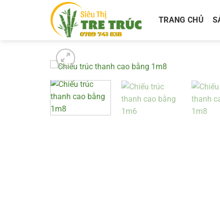
Bỏ
qua
TRANG CHỦ
S
nội
dung