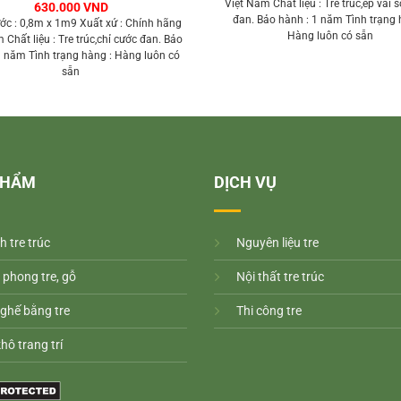
Việt Nam Chất liệu : Tre trúc,ép vải s
630.000
VND
đan. Bảo hành : 1 năm Tình trạng 
ước : 0,8m x 1m9 Xuất xứ : Chính hãng
Hàng luôn có sẵn
 Chất liệu : Tre trúc,chỉ cước đan. Bảo
1 năm Tình trạng hàng : Hàng luôn có
sẵn
PHẨM
DỊCH VỤ
h tre trúc
Nguyên liệu tre
 phong tre, gỗ
Nội thất tre trúc
ghế bằng tre
Thi công tre
khô trang trí