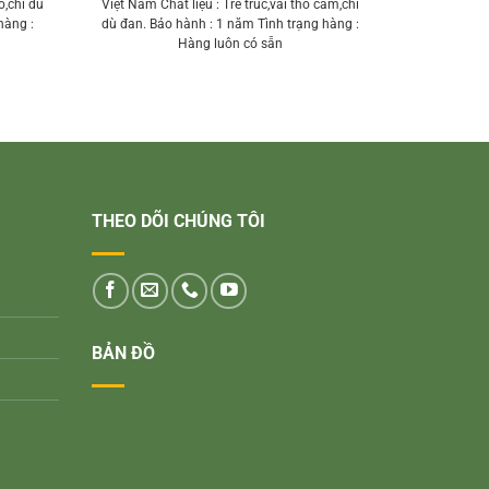
ô,chỉ dù
Việt Nam Chất liệu : Tre trúc,vải thổ cẩm,chỉ
hàng :
dù đan. Bảo hành : 1 năm Tình trạng hàng :
Hàng luôn có sẵn
THEO DÕI CHÚNG TÔI
BẢN ĐỒ