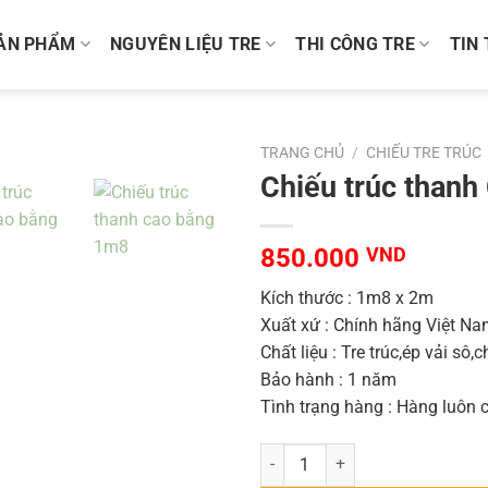
ẢN PHẨM
NGUYÊN LIỆU TRE
THI CÔNG TRE
TIN
TRANG CHỦ
/
CHIẾU TRE TRÚC
Chiếu trúc than
850.000
VND
Kích thước : 1m8 x 2m
Xuất xứ : Chính hãng Việt N
Chất liệu : Tre trúc,ép vải sô,
Bảo hành : 1 năm
Tình trạng hàng : Hàng luôn 
Chiếu trúc thanh Cao Bằng 1m8 x