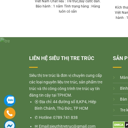
Việt Nam Chất liệu : Tre trúc,dây cước đan.
Bảo hành : 1 năm Tình trạng hàng : Hàng
: Chính hãng
Kích th
luôn có sẵn
 cước đan. Bảo
Việt Nam
 Hàng luôn có
hành : 
LIÊN HỆ SIÊU THỊ TRE TRÚC
SẢN 
Siêu thị tre trúc là đơn vị chuyên cung cấp
M
àn
các loại nguyên liệu tre trúc, sản phẩm tre
Bình
trúc và thi công công trình tre trúc uy tín
đáng tin cậy tại TPHCM.
Bàn 
⦿ Địa chỉ: 44 đường số 8,KP4, Hiệp
Bình Chánh, Thủ Đức, TP HCM
Tre 
✆ Hotline: 0789 741 838
✉ Email:sieuthitretruc@gmail.com