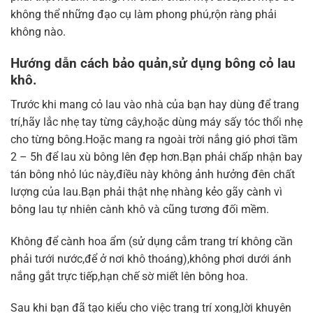
không thể những đạo cụ làm phong phú,rộn ràng phải
không nào.
Hướng dẫn cách bảo quản,sử dụng bông cỏ lau
khô.
Trước khi mang cỏ lau vào nhà của bạn hay dùng để trang
trí,hãy lắc nhẹ tay từng cây,hoặc dùng máy sấy tóc thổi nhẹ
cho từng bông.Hoặc mang ra ngoài trời nắng gió phơi tầm
2 – 5h để lau xù bông lên đẹp hơn.Bạn phải chấp nhận bay
tán bông nhỏ lúc này,điều này không ảnh hưởng đên chất
lượng của lau.Bạn phải thật nhẹ nhàng kẻo gãy cành vì
bông lau tự nhiên cành khô và cũng tương đối mềm.
Không để cành hoa ẩm (sử dụng cắm trang trí không cần
phải tưới nước,để ở nơi khô thoáng),không phơi dưới ánh
nắng gắt trực tiếp,hạn chế sờ miết lên bông hoa.
Sau khi bạn đã tạo kiểu cho việc trang trí xong,lời khuyên