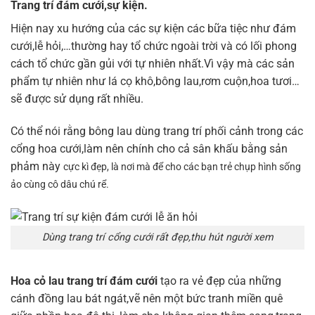
Trang trí đám cưới,sự kiện.
Hiện nay xu hướng của các sự kiện các bữa tiệc như đám
cưới,lễ hỏi,…thường hay tổ chức ngoài trời và có lối phong
cách tổ chức gần gủi với tự nhiên nhất.Vì vậy mà các sản
phẩm tự nhiên như lá cọ khô,bông lau,rơm cuộn,hoa tươi…
sẽ được sử dụng rất nhiều.
Có thể nói rằng bông lau dùng trang trí phối cảnh trong các
cổng hoa cưới,làm nên chính cho cả sân khấu bằng sản
phảm này
cực kì đẹp,
là nơi mà để cho các bạn trẻ chụp hình sống
ảo cùng cô dâu chú rể.
Dùng trang trí cổng cưới rất đẹp,thu hút người xem
Hoa cỏ lau trang trí đám cưới
tạo ra vẻ đẹp của những
cánh đồng lau bát ngát,vẽ nên một bức tranh miền quê