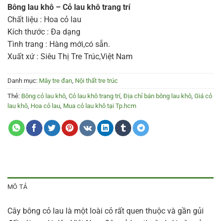
Bông lau khô – Cỏ lau khô trang trí
Chất liệu : Hoa cỏ lau
Kích thước : Đa dạng
Tình trang : Hàng mới,có sẵn.
Xuất xứ : Siêu Thị Tre Trúc,Việt Nam
Danh mục:
Mây tre đan
,
Nội thất tre trúc
Thẻ:
Bông cỏ lau khô
,
Cỏ lau khô trang trí
,
Địa chỉ bán bông lau khô
,
Giá cỏ
lau khô
,
Hoa cỏ lau
,
Mua cỏ lau khô tại Tp.hcm
MÔ TẢ
Cây bông cỏ lau là một loài cỏ rất quen thuộc và gần gủi