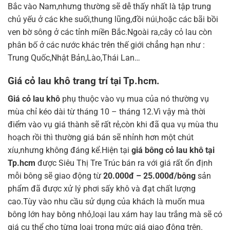
Bắc vào Nam,nhưng thường sẽ dễ thấy nhất là tập trung
chủ yếu ở các khe suối,thung lũng,đồi núi,hoặc các bãi bồi
ven bờ sông ở các tỉnh miền Bắc.Ngoài ra,cây cỏ lau còn
phân bố ở các nước khác trên thế giới chẳng hạn như :
Trung Quốc,Nhật Bản,Lào,Thái Lan…
Giá cỏ lau khô trang trí tại Tp.hcm.
Giá cỏ lau khô
phụ thuộc vào vụ mua của nó thường vụ
mùa chỉ kéo dài từ tháng 10 – tháng 12.Vì vậy mà thời
điểm vào vụ giá thành sẽ rất rẻ,còn khi đã qua vụ mùa thu
hoạch rồi thì thường giá bán sẽ nhỉnh hơn một chút
xíu,nhưng không đáng kể.Hiện tại
giá bông cỏ lau khô tại
Tp.hcm
được Siêu Thị Tre Trúc bán ra với giá rất ổn định
mỗi bông sẽ giao động từ
20.000đ – 25.000đ/bông
sản
phẩm đã được xử lý phơi sấy khô và đạt chất lượng
cao.Tùy vào nhu cầu sử dụng của khách là muốn mua
bông lớn hay bông nhỏ,loại lau xám hay lau trắng mà sẽ có
giá cụ thể cho từng loại trong mức giá giao động trên.