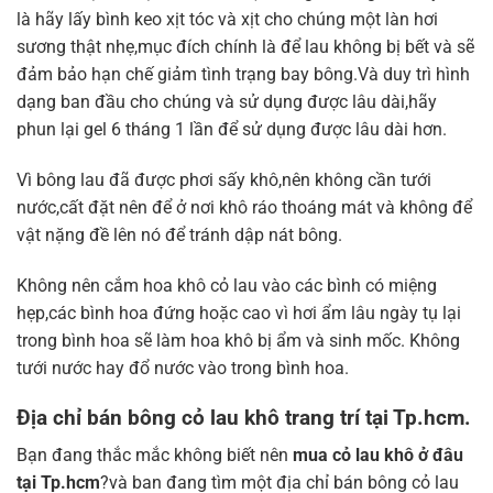
là hãy lấy bình keo xịt tóc và xịt cho chúng một làn hơi
sương thật nhẹ,mục đích chính là để lau không bị bết và sẽ
đảm bảo hạn chế giảm tình trạng bay bông.Và duy trì hình
dạng ban đầu cho chúng và sử dụng được lâu dài,hãy
phun lại gel 6 tháng 1 lần để sử dụng được lâu dài hơn.
Vì bông lau đã được phơi sấy khô,nên không cần tưới
nước,cất đặt nên để ở nơi khô ráo thoáng mát và không để
vật nặng đề lên nó để tránh dập nát bông.
Không nên cắm hoa khô cỏ lau vào các bình có miệng
hẹp,các bình hoa đứng hoặc cao vì hơi ẩm lâu ngày tụ lại
trong bình hoa sẽ làm hoa khô bị ẩm và sinh mốc. Không
tưới nước hay đổ nước vào trong bình hoa.
Địa chỉ bán bông cỏ lau khô trang trí tại Tp.hcm.
Bạn đang thắc mắc không biết nên
mua cỏ lau khô ở đâu
tại Tp.hcm
?và ban đang tìm một địa chỉ bán bông cỏ lau