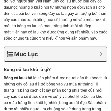
đối với người dân Việt Nam.Cây cỏ lau thuộc loài cây cỏ
dại,mọc hoang ở khắp nơi từ những ngọn đồi,vách đá,cho
đến các bãi bồi ven sông.Cây cỏ lau gây ấn tượng bởi thân
cây cao màu xanh,bông hoa sẽ thường nở vào mùa hè,khi
mới nở bông cỏ lau có màu trắng tinh khôi rất đẹp
mắt.Hiện nay cỏ lau khô được ứng dụng rất nhiều vào cuộc
sống chúng ta cùng tìm hiểu kĩ hơn về sản phẩm này.
Mục Lục
Bông cỏ lau khô là gì?
Bông cỏ lau khô
là sản phẩm được người dân thu hoạch từ
những cây cỏ lau đã trổ bông vào vụ mùa từ tháng 10 –
tháng 11,bằng cách cắt lấy phần bông phía trên của mỗi
cây sau đó sẽ được đem về xử lý và phơi khô.Cỏ lau khô
có màu trắng tinh khôi tự nhiên,bông xù rất đẹp.Sản phẩm
được rất nhiều người ưu chuộng và sử dụng trong trang