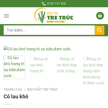
Bỏ
0789 741 838
qua
nội
dung
Tìm
kiếm:
TRANG CHỦ
/
NỘI THẤT TRE TRÚC
Cỏ lau khô