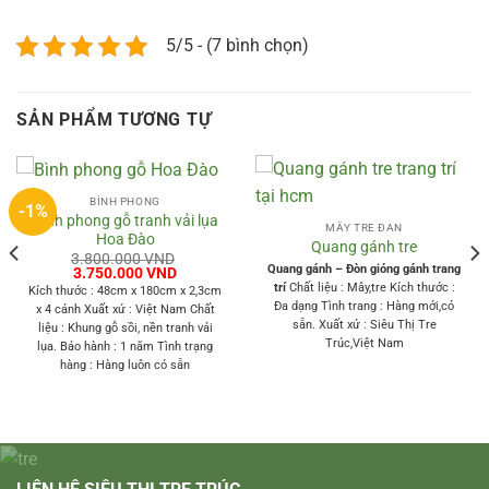
5/5 - (7 bình chọn)
SẢN PHẨM TƯƠNG TỰ
BÌNH PHONG
-1%
Bình phong gỗ tranh vải lụa
MÂY TRE ĐAN
Hoa Đào
Quang gánh tre
3.800.000
VND
Quang gánh – Đòn gióng gánh trang
Giá
Giá
3.750.000
VND
gốc
hiện
trí
Chất liệu : Mây,tre Kích thước :
Kích thước : 48cm x 180cm x 2,3cm
là:
tại
Đa dạng Tình trang : Hàng mới,có
x 4 cánh Xuất xứ : Việt Nam Chất
3.800.000 VND.
là:
sẵn. Xuất xứ : Siêu Thị Tre
3.750.000 VND.
liệu : Khung gỗ sồi, nền tranh vải
Trúc,Việt Nam
lụa. Bảo hành : 1 năm Tình trạng
0 VND.
hàng : Hàng luôn có sẵn