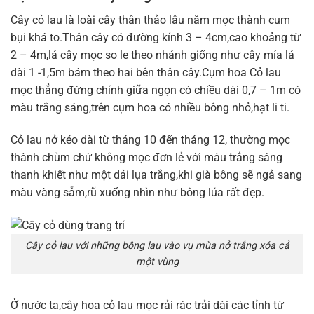
Cây cỏ lau là loài cây thân thảo lâu năm mọc thành cum
bụi khá to.Thân cây có đường kính 3 – 4cm,cao khoảng từ
2 – 4m,lá cây mọc so le theo nhánh giống như cây mía lá
dài 1 -1,5m bám theo hai bên thân cây.Cụm hoa Cỏ lau
mọc thẳng đứng chính giữa ngọn có chiều dài 0,7 – 1m có
màu trắng sáng,trên cụm hoa có nhiều bông nhỏ,hạt li ti.
Cỏ lau nở kéo dài từ tháng 10 đến tháng 12, thường mọc
thành chùm chứ không mọc đơn lẻ với màu trắng sáng
thanh khiết như một dải lụa trắng,khi già bông sẽ ngả sang
màu vàng sẫm,rũ xuống nhìn như bông lúa rất đẹp.
Cây cỏ lau với những bông lau vào vụ mùa nở trắng xóa cả
một vùng
Ở nước ta,cây hoa cỏ lau mọc rải rác trải dài các tỉnh từ