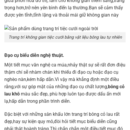
giữa phồn hoa đô thị, làm cho không gian thêm sang,trang
trọng hơn,trở nên yên bình đến lạ thường.Bạn sẽ cảm thấy
được yên tĩnh,tĩnh lặng và thoải mái giữ không gian này
Trang trí không gian tiệc cưới bằng vật liệu bông lau tự nhiên
Đạo cụ biểu diễn nghệ thuật.
Một tiết mục văn nghệ ca múa,nhảy thật sự sẽ rất đơn điệu
thậm chí sẽ nhàm chán khi thiếu đi đạo cụ hoặc đạo cụ
nghèo nàn,kém hấp dẫn.Vì vậy mà khẳng định một điều
rằng,với sự góp mặt của những đạo cụ chất lượng,
bông cỏ
lau khô
màu sắc đẹp, phù hợp luôn tạo được dấu ấn mới
lạ,hấp dẫn trong phần trình diễn.
Đặc biệt với những sân khấu lớn trang trí bông cỏ lau rất
đẹp,hay sự kiện quy mô,đòi hỏi tiết mục biểu diễn cũng
phải thật hoành tráng.Thì chắn chắn một điều,tiết mục đó