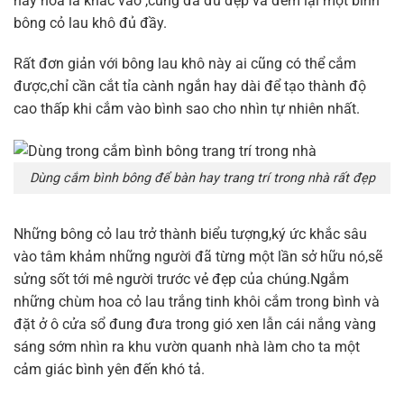
hay hoa lá khác vào ,cũng đã đủ đẹp và đem lại một bình
bông cỏ lau khô đủ đầy.
Rất đơn giản với bông lau khô này ai cũng có thể cắm
được,chỉ cần cắt tỉa cành ngắn hay dài để tạo thành độ
cao thấp khi cắm vào bình sao cho nhìn tự nhiên nhất.
Dùng cắm bình bông để bàn hay trang trí trong nhà rất đẹp
Những bông cỏ lau trở thành biểu tượng,ký ức khắc sâu
vào tâm khảm những người đã từng một lần sở hữu nó,sẽ
sửng sốt tới mê người trước vẻ đẹp của chúng.Ngắm
những chùm hoa cỏ lau trắng tinh khôi cắm trong bình và
đặt ở ô cửa sổ đung đưa trong gió xen lẫn cái nắng vàng
sáng sớm nhìn ra khu vườn quanh nhà làm cho ta một
cảm giác bình yên đến khó tả.