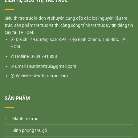
LIÊN HỆ SIÊU THỊ TRE TRÚC
Siêu thị tre trúc là đơn vị chuyên cung cấp các loại nguyên liệu tre
trúc, sản phẩm tre trúc và thi công công trình tre trúc uy tín đáng tin
cậy tại TPHCM.
⦿ Địa chỉ: 44 đường số 8,KP4, Hiệp Bình Chánh, Thủ Đức, TP
HCM
✆ Hotline: 0789 741 838
✉ Email:sieuthitretruc@gmail.com
⦿ Website: sieuthitretruc.com
SẢN PHẨM
M
ành tre trúc
Bình phong tre, gỗ