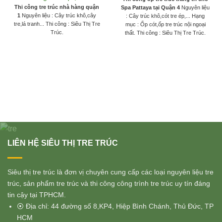
Thi công tre trúc nhà hàng quận
Spa Pattaya tại Quận 4
Nguyên liệu
1
Nguyên liệu : Cây trúc khô,cây
: Cây trúc khô,cót tre ép,... Hạng
tre,lá tranh... Thi công : Siêu Thị Tre
mục : Ốp cót,ốp tre trúc nội ngoại
Trúc.
thất. Thi công : Siêu Thị Tre Trúc.
LIÊN HỆ SIÊU THỊ TRE TRÚC
Siêu thị tre trúc là đơn vị chuyên cung cấp các loại nguyên liệu tre
trúc, sản phẩm tre trúc và thi công công trình tre trúc uy tín đáng
tin cậy tại TPHCM.
⦿ Địa chỉ: 44 đường số 8,KP4, Hiệp Bình Chánh, Thủ Đức, TP
HCM