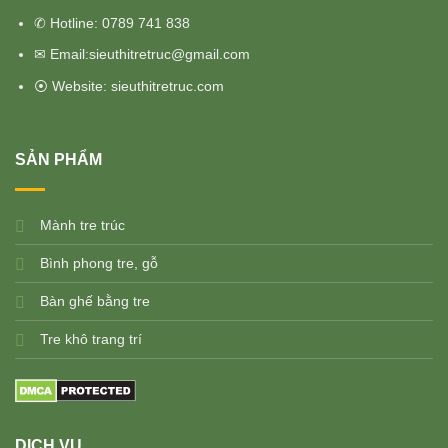
✆ Hotline: 0789 741 838
✉ Email:sieuthitretruc@gmail.com
⦿ Website: sieuthitretruc.com
SẢN PHẨM
M
ành tre trúc
Bình phong tre, gỗ
Bàn ghế bằng tre
Tre khô trang trí
DỊCH VỤ