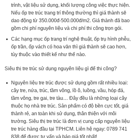
trình, vật liệu sử dụng, khối lượng công việc thực hiện.
Nếu ốp tre trúc trang trí thông thường thì giá thành sẽ
dao động từ 350.000đ-500.000đ/m2. Giá thành đã bao
gồm chi phí nguyên liệu và chi phí thi công trọn gói.
Các hạng mục ốp trang trí nghệ thuật, ốp trụ hình phễu,
ốp trần, ốp vách có hoa văn thì giá thành sẽ cao hơn,
tùy thuộc vào thiết kế như thế nào.
Siêu thị tre trúc sử dụng nguyên liệu gì để thi công?
Nguyên liệu tre trúc được sử dụng gồm rất nhiều loại:
cây tre, nứa, trúc, tầm vông, lồ ô, luồng, vầu, hóp đá,
tầm vông, tre gai, tre tàu… Đây đều là những loại cây
thuộc họ nhà tre trúc. Sản phẩm có độ bền cực tốt, giá
thành rẻ, an toàn khi sử dụng, thân thiện với môi
trường. Siêu thị tre trúc là đơn vị cung cấp nguyên liệu
tre trúc hàng đầu tại TPHCM. Liên hệ ngay: 0789 741
838 để được tư vấn và báo giá tốt nhất!