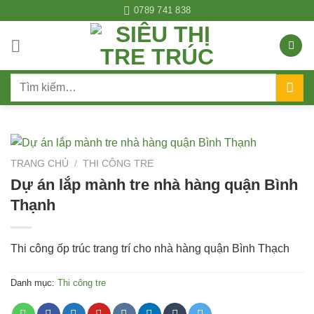
Bỏ
0789 741 838
qua
nội
dung
Tìm
kiếm:
TRANG CHỦ
/
THI CÔNG TRE
Dự án lắp mành tre nhà hàng quận Bình
Thạnh
Thi công ốp trúc trang trí cho nhà hàng quận Bình Thạch
Danh mục:
Thi công tre