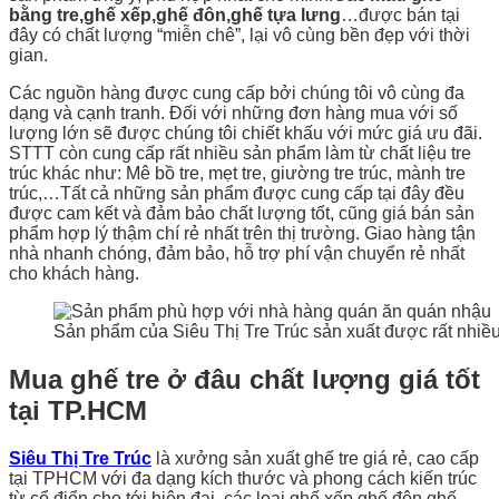
bằng tre,ghế xếp,ghế đôn,ghế tựa lưng
…được bán tại
đây có chất lượng “miễn chê”, lại vô cùng bền đẹp với thời
gian.
Các nguồn hàng được cung cấp bởi chúng tôi vô cùng đa
dạng và cạnh tranh. Đối với những đơn hàng mua với số
lượng lớn sẽ được chúng tôi chiết khấu với mức giá ưu đãi.
STTT còn cung cấp rất nhiều sản phẩm làm từ chất liệu tre
trúc khác như: Mê bồ tre, mẹt tre, giường tre trúc, mành tre
trúc,…Tất cả những sản phẩm được cung cấp tại đây đều
được cam kết và đảm bảo chất lượng tốt, cũng giá bán sản
phẩm hợp lý thậm chí rẻ nhất trên thị trường. Giao hàng tận
nhà nhanh chóng, đảm bảo, hỗ trợ phí vận chuyển rẻ nhất
cho khách hàng.
Sản phẩm của Siêu Thị Tre Trúc sản xuất được rất nhi
Mua ghế tre ở đâu chất lượng giá tốt
tại TP.HCM
Siêu Thị Tre Trúc
là xưởng sản xuất ghế tre giá rẻ, cao cấp
tại TPHCM với đa dạng kích thước và phong cách kiến trúc
từ cổ điển cho tới hiện đại, các loại ghế xếp,ghế đôn,ghế