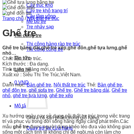
Cây trúc khô
Cây tre khô trang trí
Cây tầm vông
Trang chủ
/
Nội thất tre trúc
Mê bồ tre
Tre nhảy sạp
Ghế tre
Thi công tre
Thi công hàng rào tre trúc
Ghế tre băng dài,ghế tre xếp,ghế đôn,ghế tựa lưng,ghế
Thi công cổng tre
nhỏ…
Tin tức
Chất liệu : Tre trúc.
Kích thước : Đa dạng.
Tình trạng : Hàng mới,có sẵn.
Liên hệ
Xuất xứ : Siêu Thị Tre Trúc,Việt Nam.
0
VND
Danh mục:
Bàn ghế tre
,
Nội thất tre trúc
Thẻ:
Bàn ghế tre
,
ghế đôn tre
,
ghế sofa tre
,
Ghế tre
,
Ghế tre băng dài
,
Ghế tre
nhỏ
,
ghế tre tựa lưng
,
ghế tre xếp
Mô tả
Xu hướng ngày nay sử dụng nội thất tre trúc trong việc trang
Chưa có sản phẩm trong giỏ hàng.
trí và phục vụ trong đời sống hằng ngày càng phát triển.Các
mẫu
ghế tre
được người dùng khéo léo đưa vào không gian
Quay trở lại cửa hàng
sống một cách tinh tế không chỉ để ngồi,mà còn làm cho