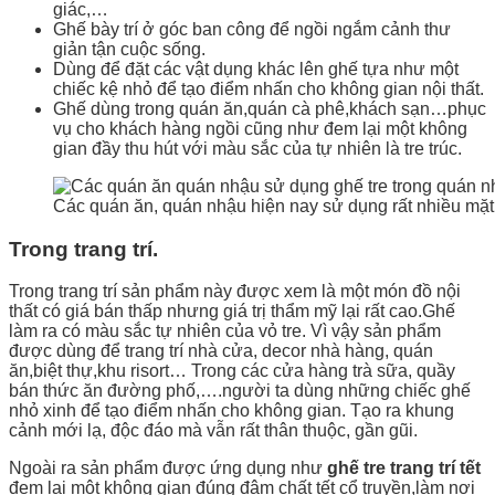
giác,…
Ghế bày trí ở góc ban công để ngồi ngắm cảnh thư
giản tận cuộc sống.
Dùng để đặt các vật dụng khác lên ghế tựa như một
chiếc kệ nhỏ để tạo điểm nhấn cho không gian nội thất.
Ghế dùng trong quán ăn,quán cà phê,khách sạn…phục
vụ cho khách hàng ngồi cũng như đem lại một không
gian đầy thu hút với màu sắc của tự nhiên là tre trúc.
Các quán ăn, quán nhậu hiện nay sử dụng rất nhiều mặt 
Trong trang trí.
Trong trang trí sản phẩm này được xem là một món đồ nội
thất có giá bán thấp nhưng giá trị thẩm mỹ lại rất cao.Ghế
làm ra có màu sắc tự nhiên của vỏ tre. Vì vậy sản phẩm
được dùng để trang trí nhà cửa, decor nhà hàng, quán
ăn,biệt thự,khu risort… Trong các cửa hàng trà sữa, quầy
bán thức ăn đường phố,….người ta dùng những chiếc ghế
nhỏ xinh để tạo điểm nhấn cho không gian. Tạo ra khung
cảnh mới lạ, độc đáo mà vẫn rất thân thuộc, gần gũi.
Ngoài ra sản phẩm được ứng dụng như
ghế tre trang trí tết
đem lại một không gian đúng đậm chất tết cổ truyền,làm nơi