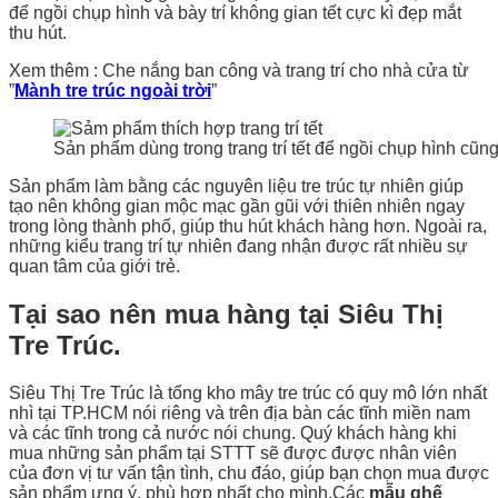
để ngồi chụp hình và bày trí không gian tết cực kì đẹp mắt
thu hút.
Xem thêm : Che nắng ban công và trang trí cho nhà cửa từ
”
Mành tre trúc ngoài trời
”
Sản phẩm dùng trong trang trí tết để ngồi chụp hình cũ
Sản phẩm làm bằng các nguyên liệu tre trúc tự nhiên giúp
tạo nên không gian mộc mạc gần gũi với thiên nhiên ngay
trong lòng thành phố, giúp thu hút khách hàng hơn. Ngoài ra,
những kiểu trang trí tự nhiên đang nhận được rất nhiều sự
quan tâm của giới trẻ.
Tại sao nên mua hàng tại Siêu Thị
Tre Trúc.
Siêu Thị Tre Trúc là tổng kho mây tre trúc có quy mô lớn nhất
nhì tại TP.HCM nói riêng và trên địa bàn các tĩnh miền nam
và các tĩnh trong cả nước nói chung. Quý khách hàng khi
mua những sản phẩm tại STTT sẽ được được nhân viên
của đơn vị tư vấn tận tình, chu đáo, giúp bạn chọn mua được
sản phẩm ưng ý, phù hợp nhất cho mình.Các
mẫu ghế