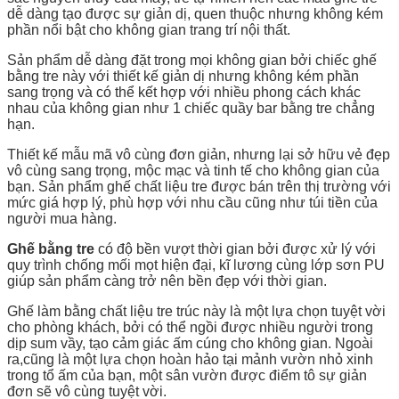
dễ dàng tạo được sự giản dị, quen thuộc nhưng không kém
phần nổi bật cho không gian trang trí nội thất.
Sản phẩm dễ dàng đặt trong mọi không gian bởi chiếc ghế
bằng tre này với thiết kế giản dị nhưng không kém phần
sang trọng và có thể kết hợp với nhiều phong cách khác
nhau của không gian như 1 chiếc quầy bar bằng tre chẳng
hạn.
Thiết kế mẫu mã vô cùng đơn giản, nhưng lại sở hữu vẻ đẹp
vô cùng sang trọng, mộc mạc và tinh tế cho không gian của
bạn. Sản phẩm ghế chất liệu tre được bán trên thị trường với
mức giá hợp lý, phù hợp với nhu cầu cũng như túi tiền của
người mua hàng.
Ghế bằng tre
có độ bền vượt thời gian bởi được xử lý với
quy trình chống mối mọt hiện đại, kĩ lương cùng lớp sơn PU
giúp sản phẩm càng trở nên bền đẹp với thời gian.
Ghế làm bằng chất liệu tre trúc này là một lựa chọn tuyệt vời
cho phòng khách, bởi có thể ngồi được nhiều người trong
dịp sum vầy, tạo cảm giác ấm cúng cho không gian. Ngoài
ra,cũng là một lựa chọn hoàn hảo tại mảnh vườn nhỏ xinh
trong tổ ấm của bạn, một sân vườn được điểm tô sự giản
đơn sẽ vô cùng tuyệt vời.