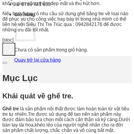
không gian sống thêm đẹp mắt và thu hút hơn.
☏ 0789 741 838
Nếu bạn đang có nhu cầu sử dụng ghế bằng tre về loại nào
Giỏ hàng
để phục vụ cho công việc hay bày trí trong nhà mình có thể
liên hệ với Siêu Thị Tre Trúc qua : 0942842176 để được
những ưu đãi tốt nhất.
[stoc]
Chưa có sản phẩm trong giỏ hàng.
Quay trở lại cửa hàng
Mục Lục
Khái quát về ghế tre.
Ghế tre
là sản phẩm nội thất được làm hoàn toàn từ vật liệu
tre tự nhiên.Tre được sử dụng để tạo nên sản phẩm này
được đảm bảo lựa chọn một cách cẩn thận và kỹ càng.Dưới
bàn tay tài hoa,khéo léo của người nghệ nhân cho ra đời
sản phẩm chất lượng, chắc chắn và vô cùng bắt mắt.