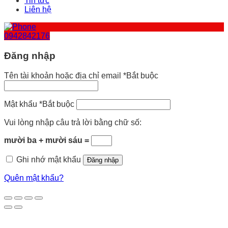
Tin tức
Liên hệ
0942842176
Đăng nhập
Tên tài khoản hoặc địa chỉ email
*
Bắt buộc
Mật khẩu
*
Bắt buộc
Vui lòng nhập câu trả lời bằng chữ số:
mười ba + mười sáu =
Ghi nhớ mật khẩu
Đăng nhập
Quên mật khẩu?