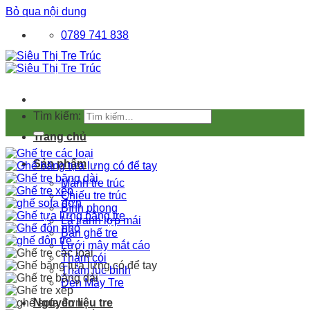
Bỏ qua nội dung
0789 741 838
Tìm kiếm:
Trang chủ
Sản phẩm
Mành tre trúc
Chiếu tre trúc
Bình phong
Lá tranh lợp mái
Bàn ghế tre
Lưới mây mắt cáo
Thảm cói
Thảm lục bình
Đèn Mây Tre
Nguyên liệu tre