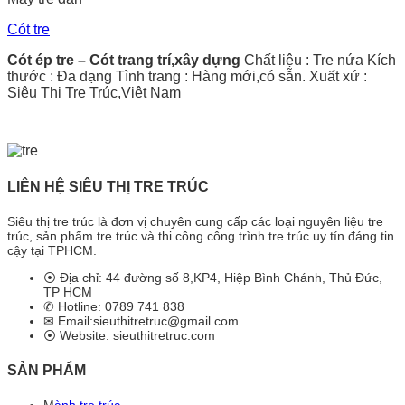
Cót tre
Cót ép tre – Cót trang trí,xây dựng
Chất liệu : Tre nứa Kích
thước : Đa dạng Tình trang : Hàng mới,có sẵn. Xuất xứ :
Siêu Thị Tre Trúc,Việt Nam
LIÊN HỆ SIÊU THỊ TRE TRÚC
Siêu thị tre trúc là đơn vị chuyên cung cấp các loại nguyên liệu tre
trúc, sản phẩm tre trúc và thi công công trình tre trúc uy tín đáng tin
cậy tại TPHCM.
⦿ Địa chỉ: 44 đường số 8,KP4, Hiệp Bình Chánh, Thủ Đức,
TP HCM
✆ Hotline: 0789 741 838
✉ Email:sieuthitretruc@gmail.com
⦿ Website: sieuthitretruc.com
SẢN PHẨM
M
ành tre trúc