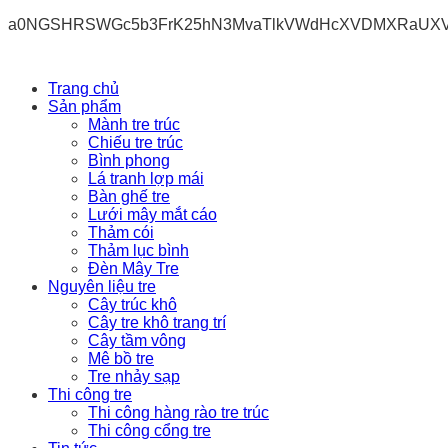
a0NGSHRSWGc5b3FrK25hN3MvaTlkVWdHcXVDMXRaUX
Trang chủ
Sản phẩm
Mành tre trúc
Chiếu tre trúc
Bình phong
Lá tranh lợp mái
Bàn ghế tre
Lưới mây mắt cáo
Thảm cói
Thảm lục bình
Đèn Mây Tre
Nguyên liệu tre
Cây trúc khô
Cây tre khô trang trí
Cây tầm vông
Mê bồ tre
Tre nhảy sạp
Thi công tre
Thi công hàng rào tre trúc
Thi công cổng tre