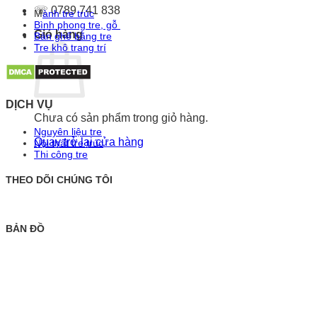
☏ 0789 741 838
M
ành tre trúc
Bình phong tre, gỗ
Giỏ hàng
Bàn ghế bằng tre
Tre khô trang trí
DỊCH VỤ
Chưa có sản phẩm trong giỏ hàng.
Nguyên liệu tre
Quay trở lại cửa hàng
Nội thất tre trúc
Thi công tre
THEO DÕI CHÚNG TÔI
BẢN ĐỒ