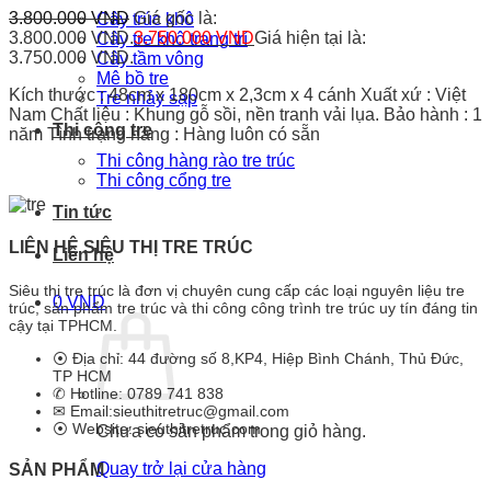
3.800.000
VND
Giá gốc là:
Cây trúc khô
3.800.000 VND.
3.750.000
VND
Giá hiện tại là:
Cây tre khô trang trí
3.750.000 VND.
Cây tầm vông
Mê bồ tre
Kích thước : 48cm x 180cm x 2,3cm x 4 cánh Xuất xứ : Việt
Tre nhảy sạp
Nam Chất liệu : Khung gỗ sồi, nền tranh vải lụa. Bảo hành : 1
Thi công tre
năm Tình trạng hàng : Hàng luôn có sẵn
Thi công hàng rào tre trúc
Thi công cổng tre
Tin tức
LIÊN HỆ SIÊU THỊ TRE TRÚC
Liên hệ
Siêu thị tre trúc là đơn vị chuyên cung cấp các loại nguyên liệu tre
0
VND
trúc, sản phẩm tre trúc và thi công công trình tre trúc uy tín đáng tin
cậy tại TPHCM.
⦿ Địa chỉ: 44 đường số 8,KP4, Hiệp Bình Chánh, Thủ Đức,
TP HCM
✆ Hotline: 0789 741 838
✉ Email:sieuthitretruc@gmail.com
⦿ Website: sieuthitretruc.com
Chưa có sản phẩm trong giỏ hàng.
Quay trở lại cửa hàng
SẢN PHẨM