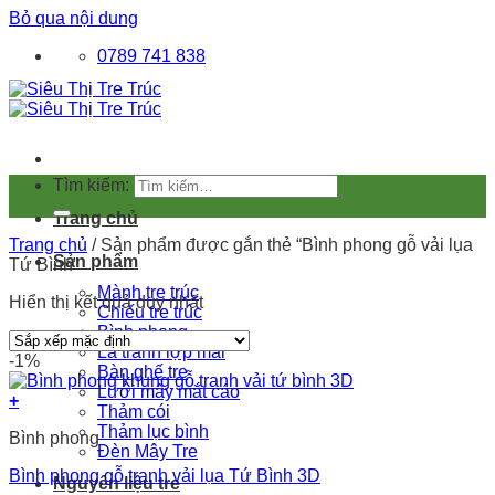
Bỏ qua nội dung
0789 741 838
Tìm kiếm:
Trang chủ
Trang chủ
/
Sản phẩm được gắn thẻ “Bình phong gỗ vải lụa
Sản phẩm
Tứ Bình”
Mành tre trúc
Hiển thị kết quả duy nhất
Chiếu tre trúc
Bình phong
Lá tranh lợp mái
-1%
Bàn ghế tre
Lưới mây mắt cáo
+
Thảm cói
Thảm lục bình
Bình phong
Đèn Mây Tre
Bình phong gỗ tranh vải lụa Tứ Bình 3D
Nguyên liệu tre