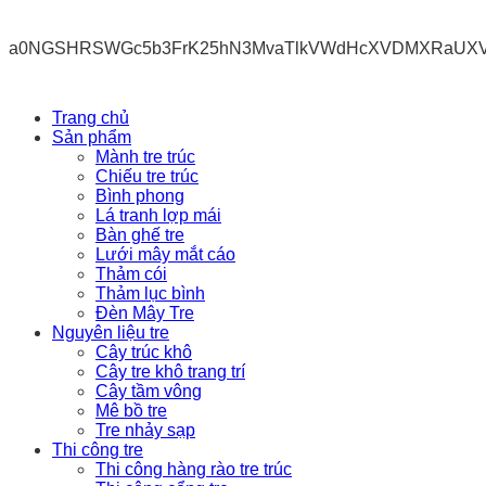
a0NGSHRSWGc5b3FrK25hN3MvaTlkVWdHcXVDMXRaUX
Trang chủ
Sản phẩm
Mành tre trúc
Chiếu tre trúc
Bình phong
Lá tranh lợp mái
Bàn ghế tre
Lưới mây mắt cáo
Thảm cói
Thảm lục bình
Đèn Mây Tre
Nguyên liệu tre
Cây trúc khô
Cây tre khô trang trí
Cây tầm vông
Mê bồ tre
Tre nhảy sạp
Thi công tre
Thi công hàng rào tre trúc