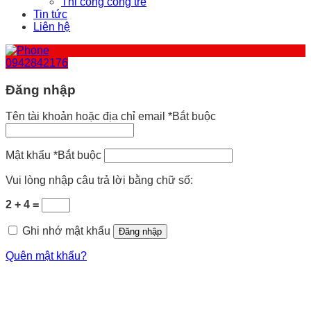
Thi công cổng tre
Tin tức
Liên hệ
0942842176
Đăng nhập
Tên tài khoản hoặc địa chỉ email
*
Bắt buộc
Mật khẩu
*
Bắt buộc
Vui lòng nhập câu trả lời bằng chữ số:
2 + 4 =
Ghi nhớ mật khẩu
Đăng nhập
Quên mật khẩu?