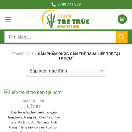
Bỏ
0789 741 838
qua
nội
dung
Tìm
kiếm:
TRANG CHỦ
/
SẢN PHẨM ĐƯỢC GẮN THẺ “MUA LIẾP TRE TẠI
TP.HCM”
MÂY TRE ĐAN
Liếp tre
Liếp tre nứa phơi bánh tráng,ốp
trần,tường trang trí…
Chất liệu : Tre
nứa. Kích thước : Đa dạng. Tình
trạng : Hàng mới,có sẵn. Xuất xứ :