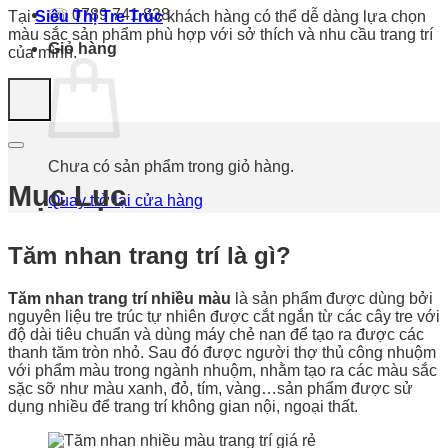
☏ 0789 741 838
Tại
Siêu Thị Tre Trúc
khách hàng có thể dễ dàng lựa chọn
màu sắc sản phẩm phù hợp với sở thích và nhu cầu trang trí
Giỏ hàng
của mình.
Chưa có sản phẩm trong giỏ hàng.
Mục Lục
Quay trở lại cửa hàng
Tăm nhan trang trí là gì?
Tăm nhan trang trí nhiều màu
là sản phẩm được dùng bởi
nguyên liệu tre trúc tự nhiên được cắt ngắn từ các cây tre với
độ dài tiêu chuẩn và dùng máy chẻ nan để tạo ra được các
thanh tăm tròn nhỏ. Sau đó được người thợ thủ công nhuộm
với phẩm màu trong ngành nhuộm, nhằm tạo ra các màu sắc
sặc sỡ như màu xanh, đỏ, tím, vàng…sản phẩm được sử
dụng nhiều để trang trí không gian nội, ngoại thất.