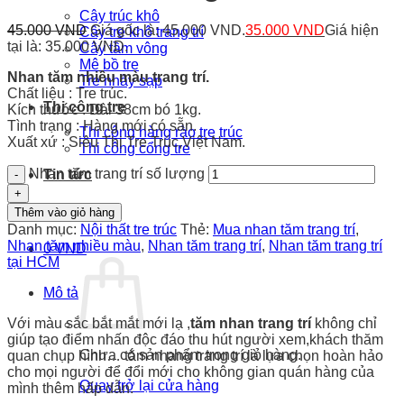
Cây trúc khô
45.000
VND
Giá gốc là: 45.000 VND.
35.000
VND
Giá hiện
Cây tre khô trang trí
tại là: 35.000 VND.
Cây tầm vông
Mê bồ tre
Nhan tăm nhiều màu trang trí.
Tre nhảy sạp
Chất liệu : Tre trúc.
Thi công tre
Kích thước : Dài 38cm bó 1kg.
Tình trạng : Hàng mới,có sẵn.
Thi công hàng rào tre trúc
Xuất xứ : Siêu Thị Tre Trúc,Việt Nam.
Thi công cổng tre
Nhan tăm trang trí số lượng
Tin tức
Liên hệ
Thêm vào giỏ hàng
Danh mục:
Nội thất tre trúc
Thẻ:
Mua nhan tăm trang trí
,
Nhan tăm nhiều màu
,
Nhan tăm trang trí
,
Nhan tăm trang trí
0
VND
tại HCM
Mô tả
Với màu sắc bắt mắt mới lạ ,
tăm nhan trang trí
không chỉ
giúp tạo điểm nhấn độc đáo thu hút người xem,khách thăm
Chưa có sản phẩm trong giỏ hàng.
quan chụp hình… tăm nhang trang trí là lựa chọn hoàn hảo
cho mọi người để đổi mới cho không gian quán hàng của
Quay trở lại cửa hàng
mình thêm hấp dẫn.