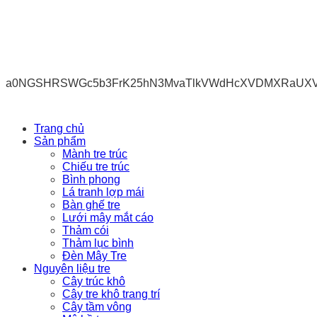
a0NGSHRSWGc5b3FrK25hN3MvaTlkVWdHcXVDMXRaUX
Trang chủ
Sản phẩm
Mành tre trúc
Chiếu tre trúc
Bình phong
Lá tranh lợp mái
Bàn ghế tre
Lưới mây mắt cáo
Thảm cói
Thảm lục bình
Đèn Mây Tre
Nguyên liệu tre
Cây trúc khô
Cây tre khô trang trí
Cây tầm vông