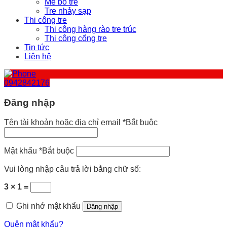
Mê bồ tre
Tre nhảy sạp
Thi công tre
Thi công hàng rào tre trúc
Thi công cổng tre
Tin tức
Liên hệ
0942842176
Đăng nhập
Tên tài khoản hoặc địa chỉ email
*
Bắt buộc
Mật khẩu
*
Bắt buộc
Vui lòng nhập câu trả lời bằng chữ số:
3 × 1 =
Ghi nhớ mật khẩu
Đăng nhập
Quên mật khẩu?