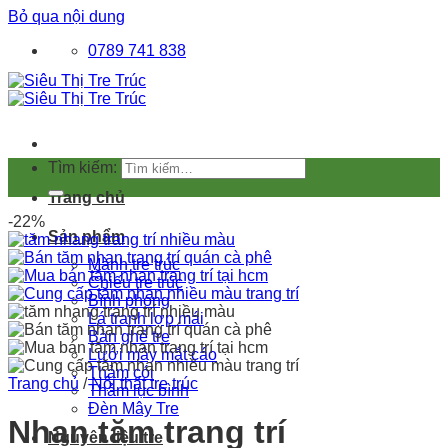
Bỏ qua nội dung
0789 741 838
Tìm kiếm:
Trang chủ
-22%
Sản phẩm
Mành tre trúc
Chiếu tre trúc
Bình phong
Lá tranh lợp mái
Bàn ghế tre
Lưới mây mắt cáo
Thảm cói
Trang chủ
/
Nội thất tre trúc
Thảm lục bình
Đèn Mây Tre
Nhan tăm trang trí
Nguyên liệu tre