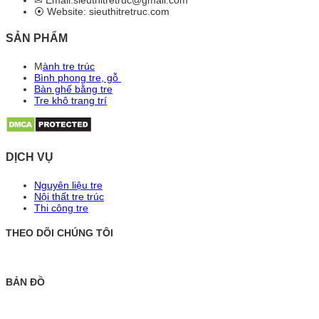
✉ Email:sieuthitretruc@gmail.com
⦿ Website: sieuthitretruc.com
SẢN PHẨM
M
ành tre trúc
Bình phong tre, gỗ
Bàn ghế bằng tre
Tre khô trang trí
DỊCH VỤ
Nguyên liệu tre
Nội thất tre trúc
Thi công tre
THEO DÕI CHÚNG TÔI
BẢN ĐỒ