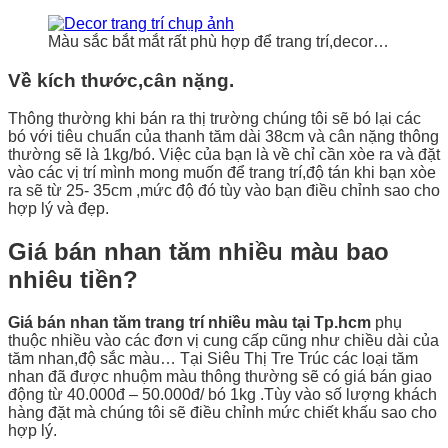
Màu sắc bắt mắt rất phù hợp để trang trí,decor…
Về kích thước,cân nặng.
Thông thường khi bán ra thị trường chúng tôi sẽ bó lại các
bó với tiêu chuẩn của thanh tăm dài 38cm và cân nặng thông
thường sẽ là 1kg/bó. Việc của bạn là về chỉ cần xòe ra và đặt
vào các vị trí mình mong muốn để trang trí,độ tán khi bạn xòe
ra sẽ từ 25- 35cm ,mức độ đó tùy vào bạn điều chỉnh sao cho
hợp lý và đẹp.
Giá bán nhan tăm nhiều màu bao
nhiêu tiền?
Giá bán nhan tăm trang trí nhiều màu tại Tp.hcm
phụ
thuộc nhiều vào các đơn vị cung cấp cũng như chiều dài của
tăm nhan,độ sắc màu… Tại Siêu Thị Tre Trúc các loại tăm
nhan đã được nhuộm màu thông thường sẽ có giá bán giao
động từ 40.000đ – 50.000đ/ bó 1kg .Tùy vào số lượng khách
hàng đặt mà chúng tôi sẽ điều chỉnh mức chiết khấu sao cho
hợp lý.