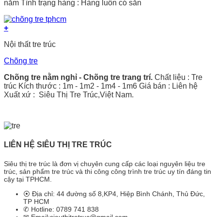
năm Tình trạng hàng : Hàng luôn có sẵn
+
Nội thất tre trúc
Chõng tre
Chõng tre nằm nghỉ - Chõng tre trang trí.
Chất liệu : Tre
trúc Kích thước : 1m - 1m2 - 1m4 - 1m6 Giá bán : Liên hệ
Xuất xứ : Siêu Thị Tre Trúc,Việt Nam.
LIÊN HỆ SIÊU THỊ TRE TRÚC
Siêu thị tre trúc là đơn vị chuyên cung cấp các loại nguyên liệu tre
trúc, sản phẩm tre trúc và thi công công trình tre trúc uy tín đáng tin
cậy tại TPHCM.
⦿ Địa chỉ: 44 đường số 8,KP4, Hiệp Bình Chánh, Thủ Đức,
TP HCM
✆ Hotline: 0789 741 838