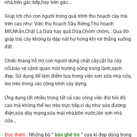
nhà,trên gác bếp,hay trên gác….
Giúp ích cho con người trong quá trình thu hoạch cây trái
trên cao như: Việc thu hoạch Sầu Riêng,Thu hoạch
Mít,Nhãn,Chặt Lá Dừa hay quả Dừa,Chôm chôm,…Qua đó
giúp trái cây không bị dập nát hư hỏng khi rơi thẳng xuống
đất.
Chiếc thang hỗ trợ con người dùng chặt cây,cắt tỉa cây
cối,bảo vệ cảnh quan môi trường sống trong lành,sạch
đẹp. Sử dụng để làm điểm tựa trong việc sơn sửa nhà cửa,
leo trèo trong các công trình xây dựng.
Ứng dụng rất nhiều trong tất cả các công việc đòi hỏi độ
cao mà không thể leo trèo trực tiếp,ví dụ như sửa đường
điện,sửa dây mạng,sửa mái nhà,bồn nước,lăn sơn nhà
cửa…
Đọc thêm
: Những bộ ”
bàn ghế tre
” cựa kì đẹp dùng trong