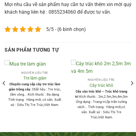
Mọi nhu cầu về sản phẩm hay cần tư vấn thêm xin mời quý
khách hàng liên hệ : 0855234060 để được tư vấn.
5/5 - (6 bình chọn)
SẢN PHẨM TƯƠNG TỰ
NGUYÊN LIỆU TRE
Tre làm giàn
NGUYÊN LIỆU TRE
Chuyên cung cấp cây tre trúc làm
Cây trúc khô
giàn trồng cây.
Chất liệu : Tre trúc,
Cây sào trúc khô – Trúc khô trang
tầm vông... Kích thước : Đa dạng.
trí
Kích thước : 2m,2.5m,3m,4m,5m
Tình trạng : Hàng mới, có sẵn. Xuất
Ứng dụng : Trang trí,ốp trần tường
xứ : Siêu Thị Tre Trúc,Việt Nam.
vách... Tình trạng : Hàng mới,có
sẵn. Xuất xứ : Siêu Thị Tre
Trúc,Việt Nam