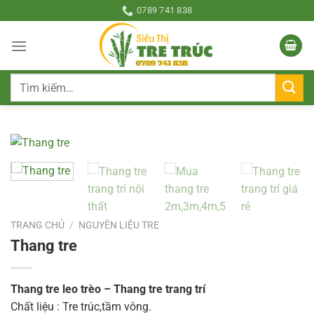
Bỏ
0789 741 838
qua
nội
dung
Tìm
kiếm:
TRANG CHỦ
/
NGUYÊN LIỆU TRE
Thang tre
Thang tre leo trèo – Thang tre trang trí
Chất liệu : Tre trúc,tầm vông.