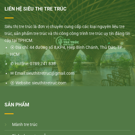
LIÊN HỆ SIÊU THỊ TRE TRÚC
Siêu thị tre trúc là đơn vị chuyên cung cấp các loại nguyên liệu tre
trúc, sản phẩm tre trúc và thi công công trình tre trúc uy tín đáng tin
cậy tại TPHCM.
⦿ Địa chỉ: 44 đường số 8,KP4, Hiệp Bình Chánh, Thủ Đức, TP
HCM
✆ Hotline: 0789 741 838
✉ Email:sieuthitretruc@gmail.com
⦿ Website: sieuthitretruc.com
SẢN PHẨM
M
ành tre trúc