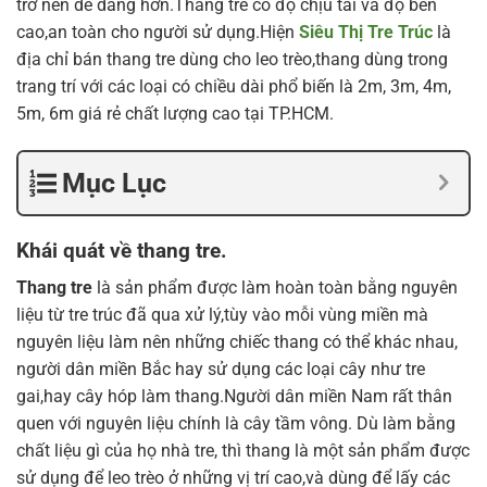
trở nên dễ dàng hơn.Thang tre có độ chịu tải và độ bền
cao,an toàn cho người sử dụng.Hiện
Siêu Thị Tre Trúc
là
địa chỉ bán thang tre dùng cho leo trèo,thang dùng trong
trang trí với các loại có chiều dài phổ biến là 2m, 3m, 4m,
5m, 6m giá rẻ chất lượng cao tại TP.HCM.
Mục Lục
Khái quát về thang tre.
Thang tre
là sản phẩm được làm hoàn toàn bằng nguyên
liệu từ tre trúc đã qua xử lý,tùy vào mỗi vùng miền mà
nguyên liệu làm nên những chiếc thang có thể khác nhau,
người dân miền Bắc hay sử dụng các loại cây như tre
gai,hay cây hóp làm thang.Người dân miền Nam rất thân
quen với nguyên liệu chính là cây tầm vông. Dù làm bằng
chất liệu gì của họ nhà tre, thì thang là một sản phẩm được
sử dụng để leo trèo ở những vị trí cao,và dùng để lấy các