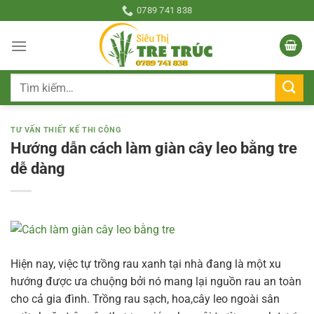
Bỏ
0789 741 838
qua
nội
dung
Tìm
kiếm:
TƯ VẤN THIẾT KẾ THI CÔNG
Hướng dẫn cách làm giàn cây leo bằng tre
dễ dàng
Hiện nay, việc tự trồng rau xanh tại nhà đang là một xu
hướng được ưa chuộng bởi nó mang lại nguồn rau an toàn
cho cả gia đình. Trồng rau sạch, hoa,cây leo ngoài sân