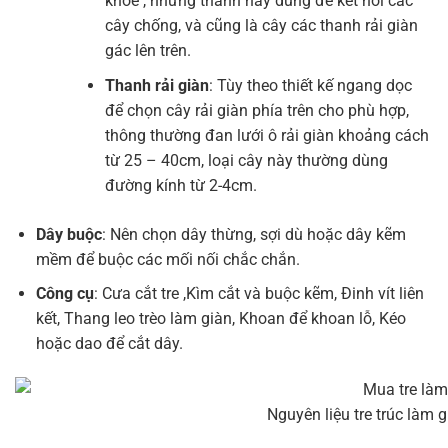
khỏe , những thanh này dùng để kết nối các
cây chống, và cũng là cây các thanh rải giàn
gác lên trên.
Thanh rải giàn
: Tùy theo thiết kế ngang dọc
để chọn cây rải giàn phía trên cho phù hợp,
thông thường đan lưới ô rải giàn khoảng cách
từ 25 – 40cm, loại cây này thường dùng
đường kính từ 2-4cm.
Dây buộc
: Nên chọn dây thừng, sợi dù hoặc dây kẽm
mềm để buộc các mối nối chắc chắn.
Công cụ
: Cưa cắt tre ,Kìm cắt và buộc kẽm, Đinh vít liên
kết, Thang leo trèo làm giàn, Khoan để khoan lỗ, Kéo
hoặc dao để cắt dây.
Nguyên liệu tre trúc làm g