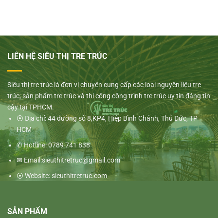
LIÊN HỆ SIÊU THỊ TRE TRÚC
Siêu thị tre trúc là đơn vị chuyên cung cấp các loại nguyên liệu tre
trúc, sản phẩm tre trúc và thi công công trình tre trúc uy tín đáng tin
cậy tại TPHCM.
⦿ Địa chỉ: 44 đường số 8,KP4, Hiệp Bình Chánh, Thủ Đức, TP
HCM
✆ Hotline: 0789 741 838
✉ Email:sieuthitretruc@gmail.com
⦿ Website: sieuthitretruc.com
SẢN PHẨM